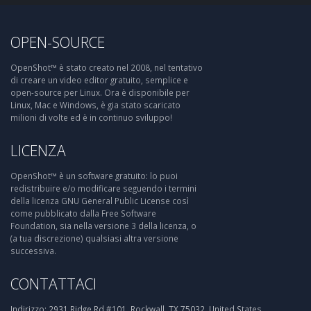
OPEN-SOURCE
OpenShot™ è stato creato nel 2008, nel tentativo
di creare un video editor gratuito, semplice e
open-source per Linux. Ora è disponibile per
Linux, Mac e Windows, è gia stato scaricato
milioni di volte ed è in continuo sviluppo!
LICENZA
OpenShot™ è un software gratuito: lo puoi
redistribuire e/o modificare seguendo i termini
della licenza GNU General Public License così
come pubblicato dalla Free Software
Foundation, sia nella versione 3 della licenza, o
(a tua discrezione) qualsiasi altra versione
successiva.
CONTATTACI
Indirizzo:
2931 Ridge Rd #101, Rockwall, TX 75032, United States