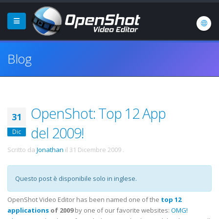
Blog
OpenShot: Top 12 App
31
del 2009!
Dic
Scritto da
Jonathan
il
31 Dicembre 2009
.
Questo post è disponibile solo in inglese.
OpenShot Video Editor has been named one of the
top 12
applications
of 2009
by one of our favorite websites:
OMG!