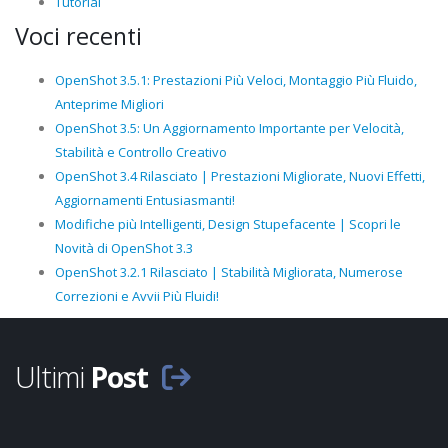
Tutorial
Voci recenti
OpenShot 3.5.1: Prestazioni Più Veloci, Montaggio Più Fluido,
Anteprime Migliori
OpenShot 3.5: Un Aggiornamento Importante per Velocità,
Stabilità e Controllo Creativo
OpenShot 3.4 Rilasciato | Prestazioni Migliorate, Nuovi Effetti,
Aggiornamenti Entusiasmanti!
Modifiche più Intelligenti, Design Stupefacente | Scopri le
Novità di OpenShot 3.3
OpenShot 3.2.1 Rilasciato | Stabilità Migliorata, Numerose
Correzioni e Avvii Più Fluidi!
Ultimi
Post