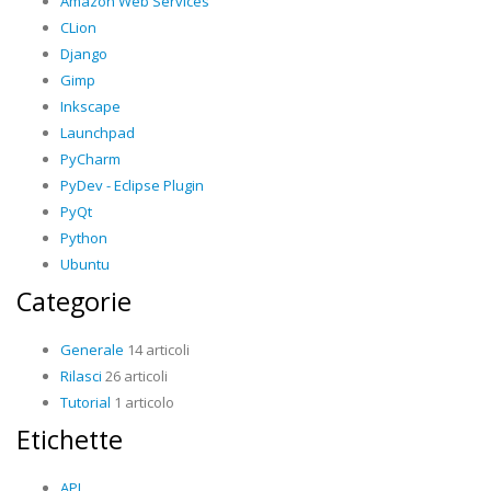
Amazon Web Services
CLion
Django
Gimp
Inkscape
Launchpad
PyCharm
PyDev - Eclipse Plugin
PyQt
Python
Ubuntu
Categorie
Generale
14 articoli
Rilasci
26 articoli
Tutorial
1 articolo
Etichette
API