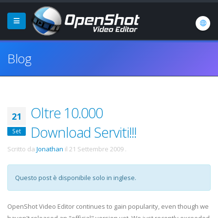
Blog
Oltre 10.000
21
Download Serviti!!!
Set
Scritto da
Jonathan
il
21 Settembre 2009
.
Questo post è disponibile solo in inglese.
OpenShot Video Editor continues to gain popularity, even though we