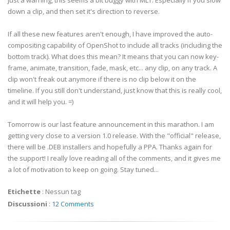
just a warning, this seems a bit buggy with MLT. Especially if you slow
down a clip, and then set it's direction to reverse.
If all these new features aren't enough, I have improved the auto-
compositing capability of OpenShot to include all tracks (including the
bottom track). What does this mean? It means that you can now key-
frame, animate, transition, fade, mask, etc... any clip, on any track. A
clip won't freak out anymore if there is no clip below it on the
timeline. If you still don't understand, just know that this is really cool,
and it will help you. =)
Tomorrow is our last feature announcement in this marathon. I am
getting very close to a version 1.0 release. With the "official" release,
there will be .DEB installers and hopefully a PPA. Thanks again for
the support! I really love reading all of the comments, and it gives me
a lot of motivation to keep on going. Stay tuned...
Etichette
:
Nessun tag
Discussioni
:
12 Comments