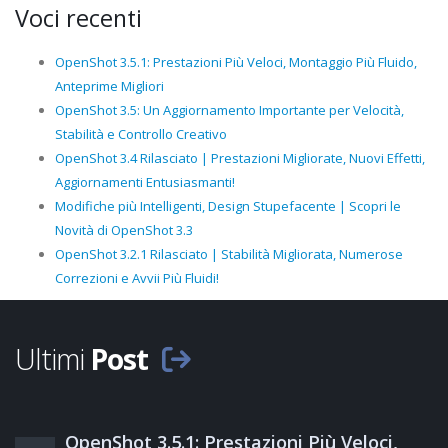
Voci recenti
OpenShot 3.5.1: Prestazioni Più Veloci, Montaggio Più Fluido,
Anteprime Migliori
OpenShot 3.5: Un Aggiornamento Importante per Velocità,
Stabilità e Controllo Creativo
OpenShot 3.4 Rilasciato | Prestazioni Migliorate, Nuovi Effetti,
Aggiornamenti Entusiasmanti!
Modifiche più Intelligenti, Design Stupefacente | Scopri le
Novità di OpenShot 3.3
OpenShot 3.2.1 Rilasciato | Stabilità Migliorata, Numerose
Correzioni e Avvii Più Fluidi!
Ultimi
Post
OpenShot 3.5.1: Prestazioni Più Veloci,