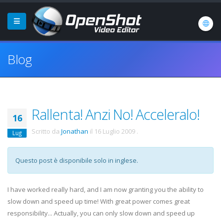
Blog
Rallenta! Anzi No! Acceleralo!
16
Scritto da
Jonathan
il
16 Luglio 2009
.
Lug
Questo post è disponibile solo in inglese.
I have worked really hard, and I am now granting you the ability to
slow down and speed up time! With great power comes great
responsibility... Actually, you can only slow down and speed up