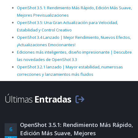
OpenShot 3.5.1: Rendimiento Más Rápido, Edición Más Suave,
Mejores Previsualizaciones
OpenShot 3.5: Una Gran Actualización para Velocidad,
Estabilidad y Control Creativo
OpenShot 3.4 Lanzado | Mejor Rendimiento, Nuevos Efectos,
¡Actualizaciones Emocionantes!
Ediciones más inteligentes, diseño impresionante | Descubre
las novedades de OpenShot 3.3
OpenShot 3.2.1 lanzado | Mayor estabilidad, numerosas
correcciones y lanzamientos más fluidos
Últimas
Entradas
OpenShot 3.5.1: Rendimiento Más Rápido,
6
Edición Más Suave, Mejores