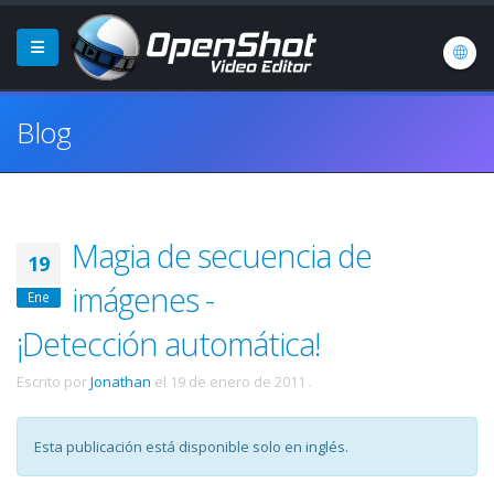
Blog
Magia de secuencia de
19
imágenes -
Ene
¡Detección automática!
Escrito por
Jonathan
el
19 de enero de 2011
.
Esta publicación está disponible solo en inglés.