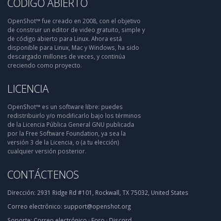
CÓDIGO ABIERTO
OpenShot™ fue creado en 2008, con el objetivo
de construir un editor de video gratuito, simple y
de código abierto para Linux. Ahora está
disponible para Linux, Mac y Windows, ha sido
descargado millones de veces, y continúa
creciendo como proyecto.
LICENCIA
OpenShot™ es un software libre: puedes
redistribuirlo y/o modificarlo bajo los términos
de la Licencia Pública General GNU publicada
por la Free Software Foundation, ya sea la
versión 3 de la Licencia, o (a tu elección)
cualquier versión posterior.
CONTÁCTENOS
Dirección:
2931 Ridge Rd #101, Rockwall, TX 75032, United States
Correo electrónico:
support@openshot.org
Soporte:
Correo electrónico
·
Foro
·
Discord