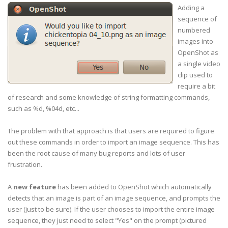
Adding a
sequence of
numbered
images into
OpenShot
as
a single video
clip used to
require a bit
of research and some knowledge of string formatting commands,
such as %d, %04d, etc...
The problem with that approach is that users are required to figure
out these commands in order to import an image sequence. This has
been the root cause of many bug reports and lots of user
frustration.
A
new feature
has been added to OpenShot which automatically
detects that an image is part of an image sequence, and prompts the
user (just to be sure). If the user chooses to import the entire image
sequence, they just need to select "Yes" on the prompt (pictured