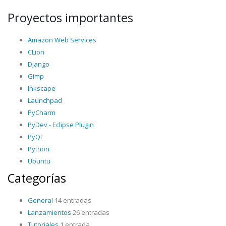
Proyectos importantes
Amazon Web Services
CLion
Django
Gimp
Inkscape
Launchpad
PyCharm
PyDev - Eclipse Plugin
PyQt
Python
Ubuntu
Categorías
General
14 entradas
Lanzamientos
26 entradas
Tutoriales
1 entrada