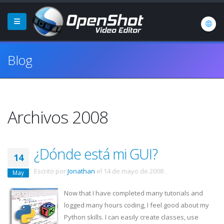
Blog
Archivos 2008
¿Dónde está mi GUI?
14
Escrito por
Jonathan
el
14 de mayo de 2008
.
May
Now that I have completed many tutorials and
logged many hours coding, I feel good about my
Python skills. I can easily create classes, use