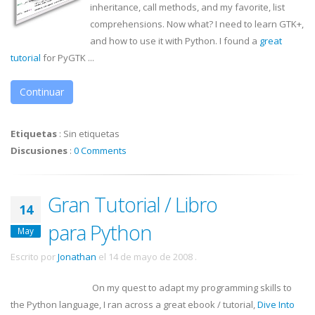
inheritance, call methods, and my favorite, list
comprehensions. Now what? I need to learn
GTK
+,
and how to use it with Python. I found a
great
tutorial
for
PyGTK
...
Continuar
Etiquetas
:
Sin etiquetas
Discusiones
:
0 Comments
Gran Tutorial / Libro
14
para Python
May
Escrito por
Jonathan
el
14 de mayo de 2008
.
On my quest to adapt my programming skills to
the Python language, I ran across a great
ebook
/ tutorial,
Dive Into