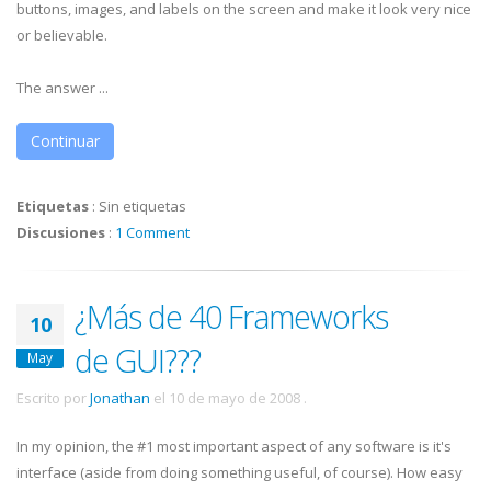
buttons, images, and labels on the screen and make it look very nice
or believable.
The answer ...
Continuar
Etiquetas
:
Sin etiquetas
Discusiones
:
1 Comment
¿Más de 40 Frameworks
10
de GUI???
May
Escrito por
Jonathan
el
10 de mayo de 2008
.
In my opinion, the #1 most important aspect of any software is it's
interface (aside from doing something useful, of course). How easy