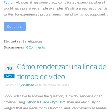
Python
. Although it has some pretty complicated examples, where I
would have preferred simple examples, it's still a great resource. It is
written for experienced programmers in mind, so it's not supposed ...
Continuar
Etiquetas
:
Sin etiquetas
Discusiones
:
0 Comments
Cómo renderizar una línea de
10
tiempo de video
May
Escrito por
Jonathan
el
10 de mayo de 2008
.
Soon I will have to answer the question, "How do I render a video
timeline using
Python
&
Glade
/
PyGTK
?". Their are obviously no
widgets that are made for this function, and I can't exactly assemble