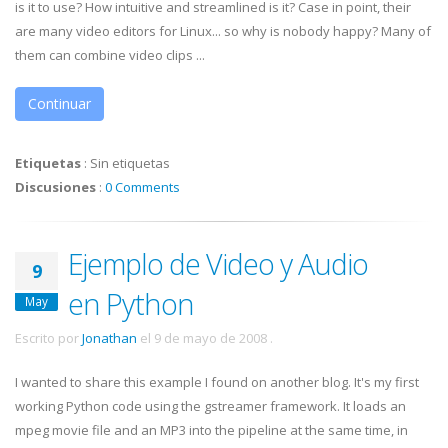
is it to use? How intuitive and streamlined is it? Case in point, their
are many video editors for Linux... so why is nobody happy? Many of
them can combine video clips ...
Continuar
Etiquetas
:
Sin etiquetas
Discusiones
:
0 Comments
Ejemplo de Video y Audio
9
en Python
May
Escrito por
Jonathan
el
9 de mayo de 2008
.
I wanted to share this example I found on another blog. It's my first
working Python code using the gstreamer framework. It loads an
mpeg movie file and an MP3 into the pipeline at the same time, in