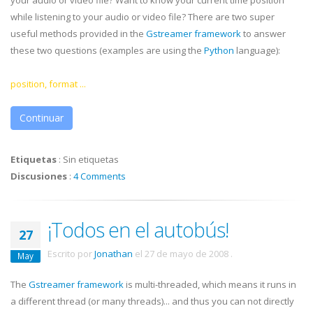
your audio or video file? Want to know your current time position
while listening to your audio or video file? There are two super
useful methods provided in the
Gstreamer
framework
to answer
these two questions (examples are using the
Python
language):
position, format ...
Continuar
Etiquetas
:
Sin etiquetas
Discusiones
:
4 Comments
¡Todos en el autobús!
27
Escrito por
Jonathan
el
27 de mayo de 2008
.
May
The
Gstreamer
framework
is multi-threaded, which means it runs in
a different thread (or many threads)... and thus you can not directly