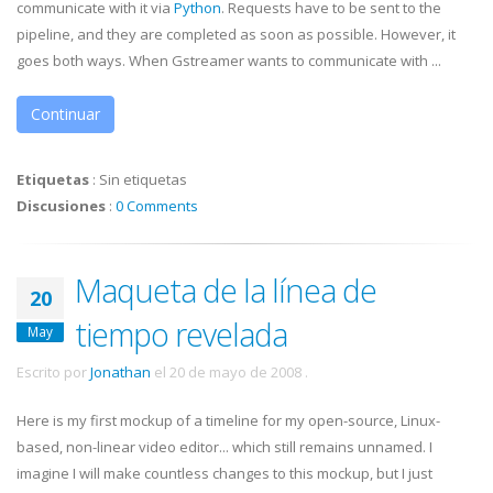
communicate with it via
Python
. Requests have to be sent to the
pipeline, and they are completed as soon as possible. However, it
goes both ways. When
Gstreamer
wants to communicate with ...
Continuar
Etiquetas
:
Sin etiquetas
Discusiones
:
0 Comments
Maqueta de la línea de
20
tiempo revelada
May
Escrito por
Jonathan
el
20 de mayo de 2008
.
Here is my first
mockup
of a timeline for my open-source, Linux-
based, non-linear video editor... which still remains unnamed. I
imagine I will make countless changes to this
mockup
, but I just