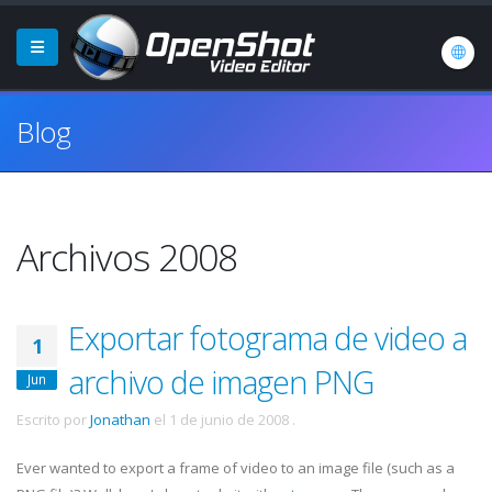
Blog
Archivos 2008
Exportar fotograma de video a
1
archivo de imagen PNG
Jun
Escrito por
Jonathan
el
1 de junio de 2008
.
Ever wanted to export a frame of video to an image file (such as a