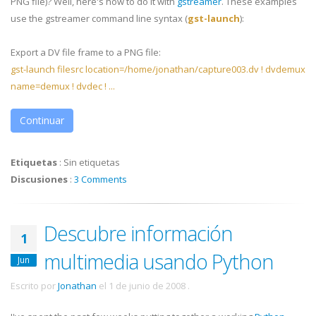
PNG file)? Well, here's how to do it with
gstreamer
. These examples
use the gstreamer command line syntax (
gst-launch
):
Export a DV file frame to a PNG file:
gst-launch filesrc location=/home/jonathan/capture003.dv ! dvdemux
name=demux ! dvdec ! ...
Continuar
Etiquetas
:
Sin etiquetas
Discusiones
:
3 Comments
Descubre información
1
multimedia usando Python
Jun
Escrito por
Jonathan
el
1 de junio de 2008
.