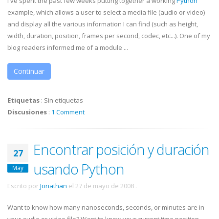
I've spent the past few weeks putting together a working
Python
example, which allows a user to select a media file (audio or video)
and display all the various information I can find (such as height,
width, duration, position, frames per second,
codec
, etc...). One of my
blog readers informed me of a module ...
Continuar
Etiquetas
:
Sin etiquetas
Discusiones
:
1 Comment
Encontrar posición y duración
27
usando Python
May
Escrito por
Jonathan
el
27 de mayo de 2008
.
Want to know how many nanoseconds, seconds, or minutes are in