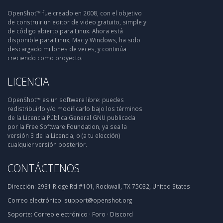
OpenShot™ fue creado en 2008, con el objetivo
de construir un editor de video gratuito, simple y
de código abierto para Linux. Ahora está
disponible para Linux, Mac y Windows, ha sido
descargado millones de veces, y continúa
creciendo como proyecto.
LICENCIA
OpenShot™ es un software libre: puedes
redistribuirlo y/o modificarlo bajo los términos
de la Licencia Pública General GNU publicada
por la Free Software Foundation, ya sea la
versión 3 de la Licencia, o (a tu elección)
cualquier versión posterior.
CONTÁCTENOS
Dirección:
2931 Ridge Rd #101, Rockwall, TX 75032, United States
Correo electrónico:
support@openshot.org
Soporte:
Correo electrónico
·
Foro
·
Discord