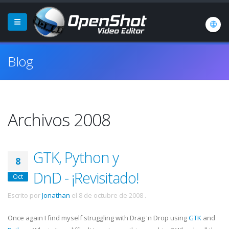
Blog
Archivos 2008
GTK, Python y
8
DnD - ¡Revisitado!
Oct
Escrito por
Jonathan
el
8 de octubre de 2008
.
Once again I find myself struggling with Drag 'n Drop using
GTK
and