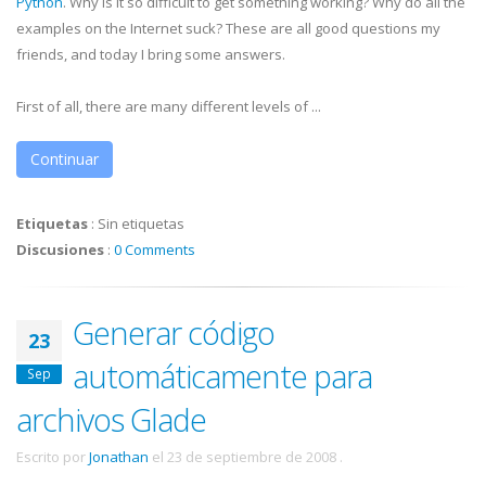
Python
. Why is it so difficult to get something working? Why do all the
examples on the Internet suck? These are all good questions my
friends, and today I bring some answers.
First of all, there are many different levels of ...
Continuar
Etiquetas
:
Sin etiquetas
Discusiones
:
0 Comments
Generar código
23
automáticamente para
Sep
archivos Glade
Escrito por
Jonathan
el
23 de septiembre de 2008
.