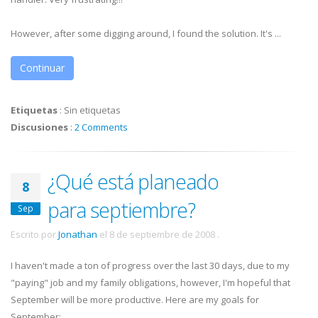
However, after some digging around, I found the solution. It's ...
Continuar
Etiquetas
:
Sin etiquetas
Discusiones
:
2 Comments
¿Qué está planeado
8
para septiembre?
Sep
Escrito por
Jonathan
el
8 de septiembre de 2008
.
I haven't made a ton of progress over the last 30 days, due to my
"paying" job and my family obligations, however, I'm hopeful that
September will be more productive. Here are my goals for
September: