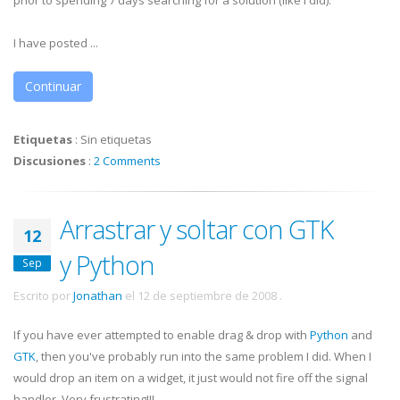
prior to spending 7 days searching for a solution (like I did).
I have posted ...
Continuar
Etiquetas
:
Sin etiquetas
Discusiones
:
2 Comments
Arrastrar y soltar con GTK
12
y Python
Sep
Escrito por
Jonathan
el
12 de septiembre de 2008
.
If you have ever attempted to enable drag & drop with
Python
and
GTK
, then you've probably run into the same problem I did. When I
would drop an item on a widget, it just would not fire off the signal
handler. Very frustrating!!!