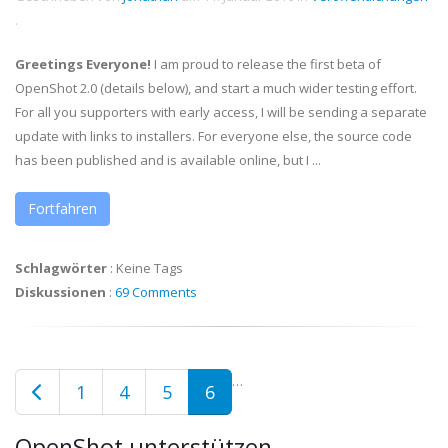
.
Greetings Everyone!
I am proud to release the first beta of
OpenShot 2.0 (details below), and start a much wider testing effort.
For all you supporters with early access, I will be sending a separate
update with links to installers. For everyone else, the source code
has been published and is available online, but I ...
Fortfahren
Schlagwörter
:
Keine Tags
Diskussionen
:
69 Comments
…
1
4
5
6
OpenShot unterstützen