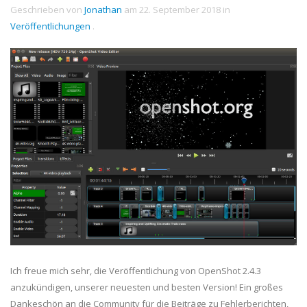
Geschrieben von
Jonathan
am
22. September 2018
in
Veröffentlichungen
.
Ich freue mich sehr, die Veröffentlichung von OpenShot 2.4.3
anzukündigen, unserer neuesten und besten Version! Ein großes
Dankeschön an die Community für die Beiträge zu Fehlerberichten,