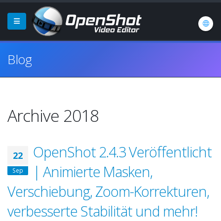
Blog
Archive 2018
OpenShot 2.4.3 Veröffentlicht
22
| Animierte Masken,
Sep
Verschiebung, Zoom-Korrekturen,
verbesserte Stabilität und mehr!