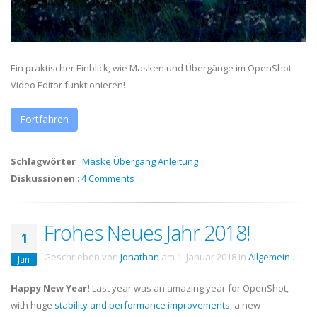
Ein praktischer Einblick, wie Masken und Übergänge im OpenShot
Video Editor funktionieren!
Fortfahren
Schlagwörter
:
Maske
Übergang
Anleitung
Diskussionen
:
4 Comments
Frohes Neues Jahr 2018!
1
Geschrieben von
Jonathan
am
1. Januar 2018
in
Allgemein
.
Jan
Happy New Year!
Last year was an amazing year for OpenShot,
with huge
stability and performance improvements
, a new