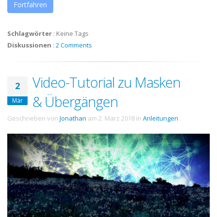
Fortfahren
Schlagwörter
:
Keine Tags
Diskussionen
:
2 Comments
Video-Tutorial zu Masken
2
& Übergängen
Mär
Geschrieben von
Jonathan
am
2. März 2018
in
Anleitungen
.