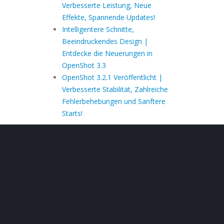
Verbesserte Leistung, Neue
Effekte, Spannende Updates!
Intelligentere Schnitte,
Beeindruckendes Design |
Entdecke die Neuerungen in
OpenShot 3.3
OpenShot 3.2.1 Veröffentlicht |
Verbesserte Stabilität, Zahlreiche
Fehlerbehebungen und Sanftere
Starts!