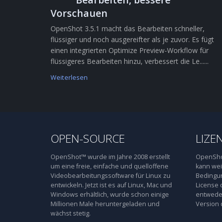
Vorschauen
OpenShot 3.5.1 macht das Bearbeiten schneller,
flüssiger und noch ausgereifter als je zuvor. Es fügt
einen integrierten Optimize Preview-Workflow für
flüssigeres Bearbeiten hinzu, verbessert die Le......
Weiterlesen
OPEN-SOURCE
LIZE
OpenShot™ wurde im Jahre 2008 erstellt
OpenShot
um eine freie, einfache und quelloffene
kann wei
Videobearbeitungssoftware für Linux zu
Bedingun
entwickeln. Jetzt ist es auf Linux, Mac und
License 
Windows erhältlich, wurde schon einige
entweder
Millionen Male heruntergeladen und
Version 
wächst stetig.