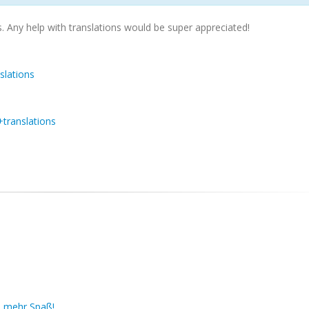
. Any help with translations would be super appreciated!
slations
+translations
r, mehr Spaß!