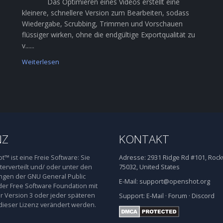
Das Optimieren eines Videos erstellt eine
kleinere, schnellere Version zum Bearbeiten, sodass
Wiedergabe, Scrubbing, Trimmen und Vorschauen
flüssiger wirken, ohne die endgültige Exportqualität zu
v......
Weiterlesen
NZ
KONTAKT
™ ist eine Freie Software: Sie
Adresse:
2931 Ridge Rd #101, Rockw
terverteilt und/ oder unter den
75032, United States
gen der GNU General Public
E-Mail:
support@openshot.org
der Free Software Foundation mit
 Version 3 oder jeder späteren
Support:
E-Mail
·
Forum
·
Discord
dieser Lizenz verändert werden.