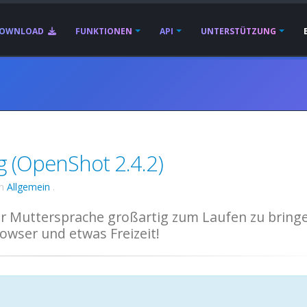
OWNLOAD
FUNKTIONEN
API
UNTERSTÜTZUNG
g (OpenShot 2.4.2)
in
Allgemein
.
rer Muttersprache großartig zum Laufen zu bring
rowser und etwas Freizeit!