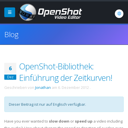
Blog
OpenShot-Bibliothek:
6
Einführung der Zeitkurven!
Dez
Geschrieben von
Jonathan
am
6. Dezember 2012
.
Dieser Beitrag ist nur auf Englisch verfügbar.
Have you ever wanted to
slow down
or
speed up
a video including