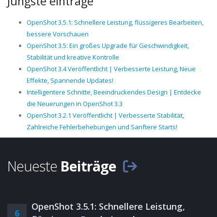
Jüngste einträge
OpenShot 3.5.1: Schnellere Leistung, flüssigeres Bearbeiten,
bessere Vorschauen
OpenShot 3.5: Ein großes Upgrade für Geschwindigkeit,
Stabilität und kreative Kontrolle
OpenShot 3.4 Veröffentlicht | Verbesserte Leistung, Neue
Effekte, Spannende Updates!
Intelligentere Schnitte, Beeindruckendes Design | Entdecke
die Neuerungen in OpenShot 3.3
OpenShot 3.2.1 Veröffentlicht | Verbesserte Stabilität,
Zahlreiche Fehlerbehebungen und Sanftere Starts!
Neueste
Beiträge
OpenShot 3.5.1: Schnellere Leistung,
6