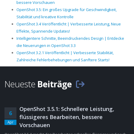
bessere Vorschauen
OpenShot 3.5: Ein großes Upgrade für Geschwindigkeit,
Stabilität und kreative Kontrolle
OpenShot 3.4 Veröffentlicht | Verbesserte Leistung, Neue
Effekte, Spannende Updates!
Intelligentere Schnitte, Beeindruckendes Design | Entdecke
die Neuerungen in OpenShot 3.3
OpenShot 3.2.1 Veröffentlicht | Verbesserte Stabilität,
Zahlreiche Fehlerbehebungen und Sanftere Starts!
Neueste
Beiträge
OpenShot 3.5.1: Schnellere Leistung,
6
flüssigeres Bearbeiten, bessere
Apr
Vorschauen