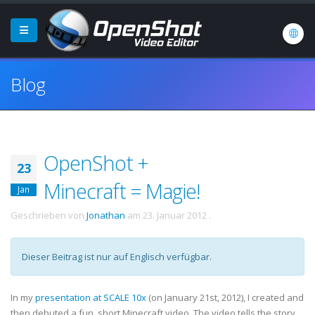
Blog
OpenShot +
23
Minecraft = Magie!
Jan
Geschrieben von
Jonathan
am
23. Januar 2012
.
Dieser Beitrag ist nur auf Englisch verfügbar.
In my
presentation at SCALE 10x
(on January 21st, 2012), I created and
then debuted a fun, short Minecraft video. The video tells the story