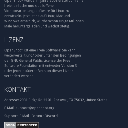
OpenShot™ wurde im Jahre 2008 erstellt um eine
freie, einfache und quelloffene
Videobearbeitungssoftware für Linux zu
entwickeln. Jetzt ist es auf Linux, Mac und
Windows erhältlich, wurde schon einige Millionen
Male heruntergeladen und wächst stetig.
LIZENZ
OpenShot™ ist eine Freie Software: Sie kann
weiterverteilt und/ oder unter den Bedingungen
der GNU General Public License der Free
Software Foundation mit entweder Version 3
oder jeder späteren Version dieser Lizenz
verändert werden.
KONTAKT
Adresse:
2931 Ridge Rd #101, Rockwall, TX 75032, United States
E-Mail:
support@openshot.org
Support:
E-Mail
·
Forum
·
Discord