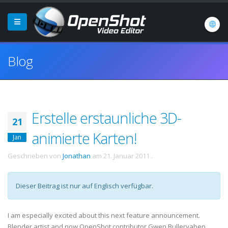
Blog
Erstelle erstaunliche 3D-
21
animierte Karten!
Jan
Geschrieben von
Jonathan
am
21. Januar 2011
.
Dieser Beitrag ist nur auf Englisch verfügbar.
I am especially excited about this next feature announcement.
Blender artist and now OpenShot contributor Gwen Bulleryahen