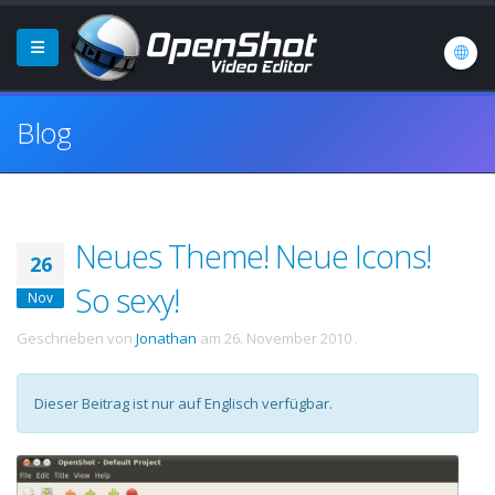
Blog
Neues Theme! Neue Icons!
26
So sexy!
Nov
Geschrieben von
Jonathan
am
26. November 2010
.
Dieser Beitrag ist nur auf Englisch verfügbar.