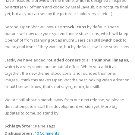
have included a preview of the theme, which is designed / inspired
by artist Jan Hofmann and coded by Maël Lavault. It is not quite final
yet, but as you can see by the picture, it looks very sleek. =)
Second, OpenShot will now use
stock icons
by default! These
buttons will now use your system theme stock icons, which will keep
OpenShot from standing out as much! Users can still switch back to
the original icons if they want to, but by default, it will use stock icons.
Lastly, we have added
rounded corners
to all
thumbnail images
,
which is a very subtle but beautiful effect. When you add it all
together, the new theme, stock icons, and rounded thumbnail
images, I think this makes OpenShot the best looking video editor on
Linux! I know, I know, that's not saying much, but still...
We are still about a month away from our next release, so please
don't attempt to install this development version yet. More big
updates to come, so stand by.
Schlagwörter
:
Keine Tags
Diskussionen
:
10 Comments