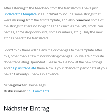
After listening to the feedback from the translators, I have just
updated the template
in LaunchPad to include some strings that
were
missing
from the first template, and also
removed
some of
the strings that are no longer needed (such as the GPL, stock icon
names, some dropdown lists, some numbers, etc...). Only the new
strings need to be translated.
I don't think there will be any major changes to the template after
this, other than a few minor wording changes. So, we are not quite
done translating OpenShot. Please take a look at the new strings
and
help us translate
them! Now is your chance to participate (if you
haven't already). Thanks in advance!
Schlagwörter
:
Keine Tags
Diskussionen
:
10 Comments
Nächster Eintrag