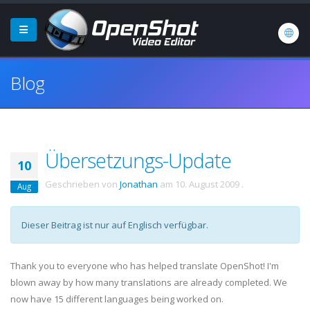
Blog
Übersetzungs-Update
10
Geschrieben von
Jonathan
am
10. August 2009
.
Aug
Dieser Beitrag ist nur auf Englisch verfügbar.
Thank you to everyone who has helped translate OpenShot! I'm
blown away by how many translations are already completed. We
now have 15 different languages being worked on.