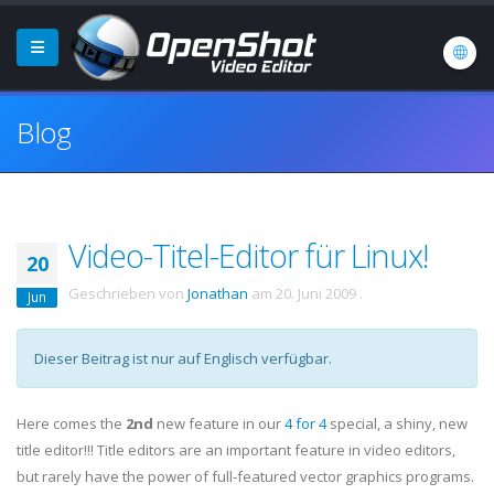
Blog
Video-Titel-Editor für Linux!
20
Geschrieben von
Jonathan
am
20. Juni 2009
.
Jun
Dieser Beitrag ist nur auf Englisch verfügbar.
Here comes the
2nd
new feature in our
4 for 4
special, a shiny, new
title editor!!! Title editors are an important feature in video editors,
but rarely have the power of full-featured vector graphics programs.