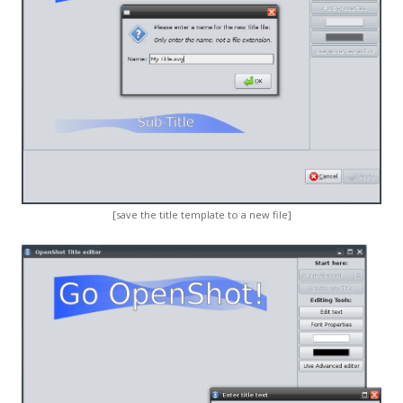
[save the title template to a new file]