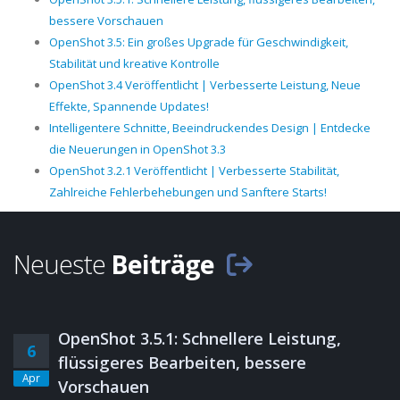
bessere Vorschauen
OpenShot 3.5: Ein großes Upgrade für Geschwindigkeit,
Stabilität und kreative Kontrolle
OpenShot 3.4 Veröffentlicht | Verbesserte Leistung, Neue
Effekte, Spannende Updates!
Intelligentere Schnitte, Beeindruckendes Design | Entdecke
die Neuerungen in OpenShot 3.3
OpenShot 3.2.1 Veröffentlicht | Verbesserte Stabilität,
Zahlreiche Fehlerbehebungen und Sanftere Starts!
Neueste
Beiträge
OpenShot 3.5.1: Schnellere Leistung,
6
flüssigeres Bearbeiten, bessere
Apr
Vorschauen