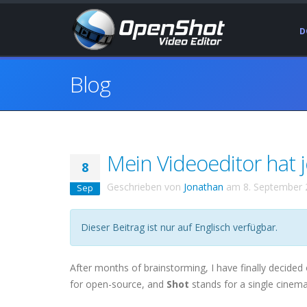
D
Blog
Mein Videoeditor hat j
8
Geschrieben von
Jonathan
am
8. September
Sep
Dieser Beitrag ist nur auf Englisch verfügbar.
After months of brainstorming, I have finally decided 
for open-source, and
Shot
stands for a single cinema