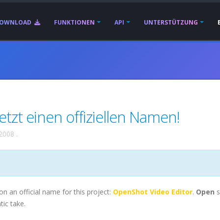
OWNLOAD
FUNKTIONEN
API
UNTERSTÜTZUNG
etzt einen offiziellen Namen!
 2008
.
on an official name for this project:
OpenShot Video Editor
.
Open
tic take.