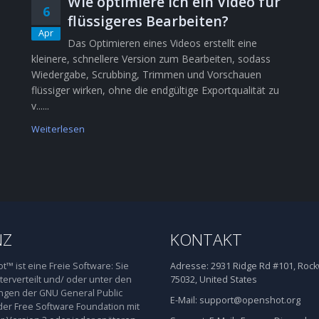
Wie optimiere ich ein Video für
6
flüssigeres Bearbeiten?
Apr
Das Optimieren eines Videos erstellt eine
kleinere, schnellere Version zum Bearbeiten, sodass
Wiedergabe, Scrubbing, Trimmen und Vorschauen
flüssiger wirken, ohne die endgültige Exportqualität zu
v......
Weiterlesen
NZ
KONTAKT
™ ist eine Freie Software: Sie
Adresse:
2931 Ridge Rd #101, Rockw
terverteilt und/ oder unter den
75032, United States
gen der GNU General Public
E-Mail:
support@openshot.org
der Free Software Foundation mit