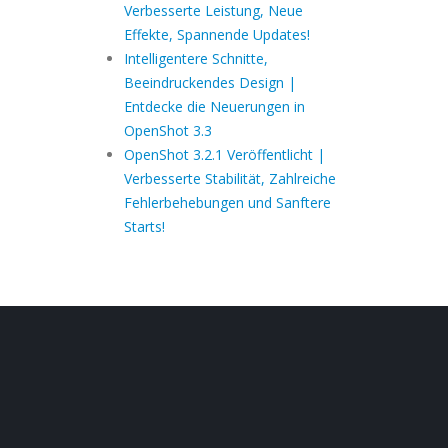
Verbesserte Leistung, Neue
Effekte, Spannende Updates!
Intelligentere Schnitte,
Beeindruckendes Design |
Entdecke die Neuerungen in
OpenShot 3.3
OpenShot 3.2.1 Veröffentlicht |
Verbesserte Stabilität, Zahlreiche
Fehlerbehebungen und Sanftere
Starts!