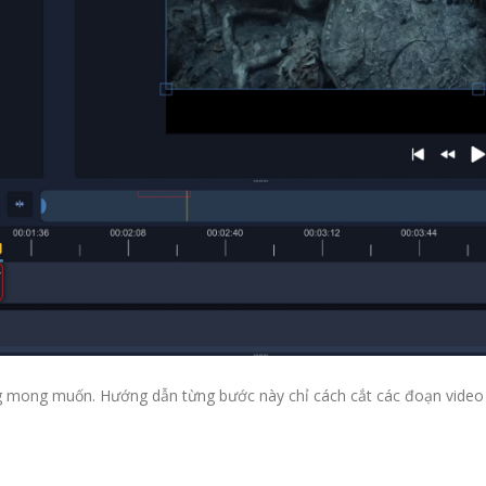
ng mong muốn. Hướng dẫn từng bước này chỉ cách cắt các đoạn video