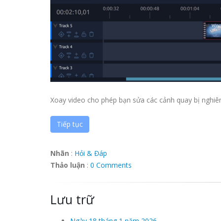
Xoay video cho phép bạn sửa các cảnh quay bị nghiên
Tiếp tục
Nhãn
:
Hỏi & Đáp
Thảo luận
:
0 Comments
Lưu trữ
Ngày 18 tháng 1 năm 2026