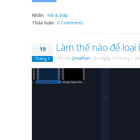
Nhãn
:
Hỏi & Đáp
Thảo luận
:
0 Comments
Làm thế nào để loại
19
Viết bởi
Jonathan
vào
Ngày 19 tháng 1 n
Tháng 1