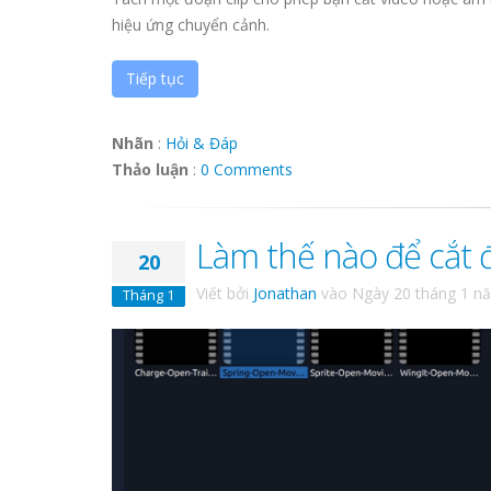
hiệu ứng chuyển cảnh.
Tiếp tục
Nhãn
:
Hỏi & Đáp
Thảo luận
:
0 Comments
Làm thế nào để cắt 
20
Viết bởi
Jonathan
vào
Ngày 20 tháng 1 n
Tháng 1