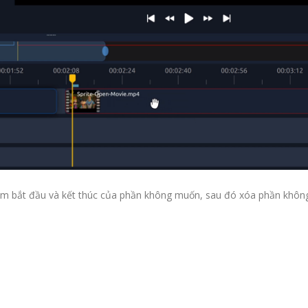
 điểm bắt đầu và kết thúc của phần không muốn, sau đó xóa phần khôn