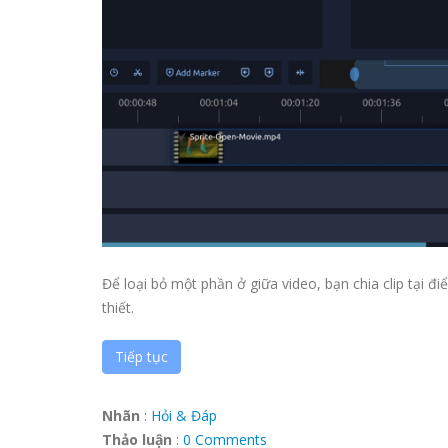
Để loại bỏ một phần ở giữa video, bạn chia clip tại
thiết.
Tiếp tục
Nhãn
:
Hỏi & Đáp
Thảo luận
:
0 Comments