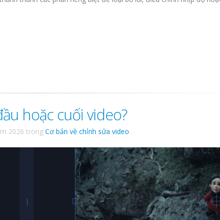
đầu hoặc cuối video?
ăm 2026
trong
Cơ bản về chỉnh sửa video
.