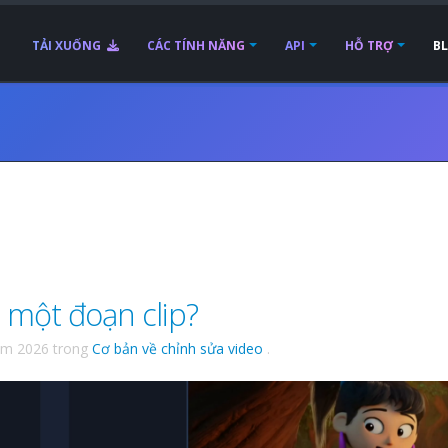
TẢI XUỐNG
CÁC TÍNH NĂNG
API
HỖ TRỢ
B
 một đoạn clip?
ăm 2026
trong
Cơ bản về chỉnh sửa video
.