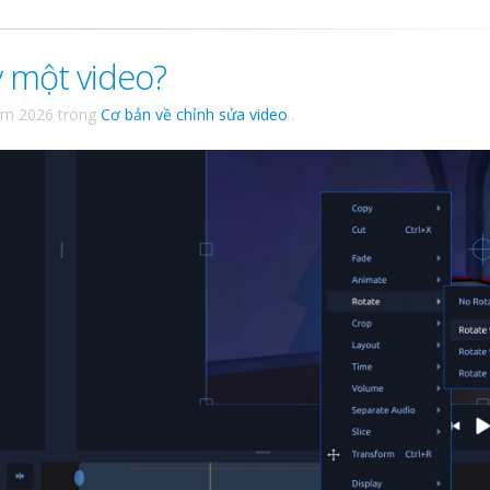
 một video?
ăm 2026
trong
Cơ bản về chỉnh sửa video
.