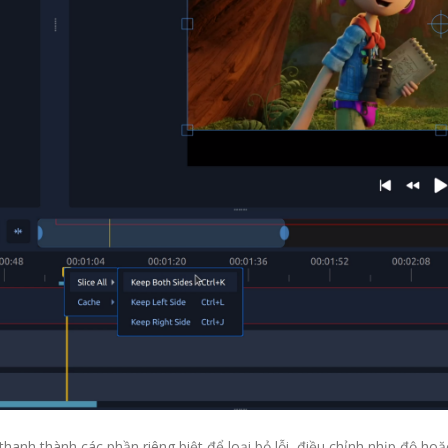
anh thành các phần riêng biệt để loại bỏ lỗi, điều chỉnh nhịp độ ho