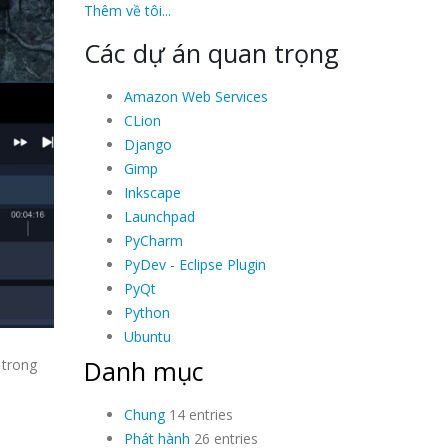
Thêm về tôi...
Các dự án quan trọng
Amazon Web Services
CLion
Django
Gimp
Inkscape
Launchpad
PyCharm
PyDev - Eclipse Plugin
PyQt
Python
Ubuntu
Danh mục
 trong
Chung
14 entries
Phát hành
26 entries