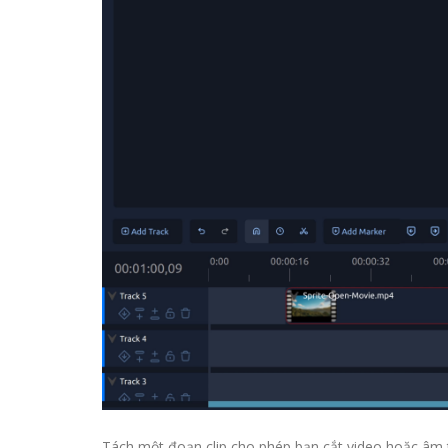
Tách một đoạn clip cho phép bạn cắt video hoặc âm th