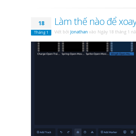
Làm thế nào để xoay
18
Viết bởi
Jonathan
vào
Ngày 18 tháng 1 n
Tháng 1