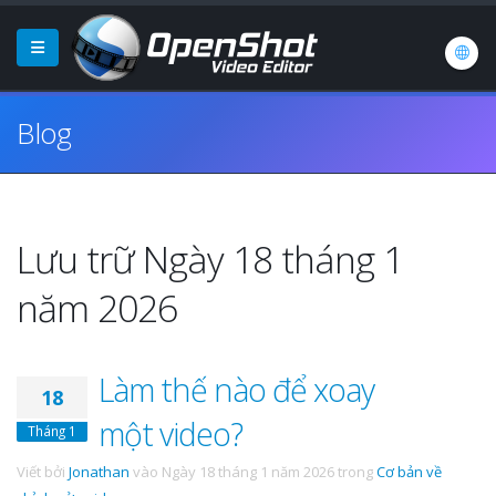
Blog
Lưu trữ Ngày 18 tháng 1
năm 2026
Làm thế nào để xoay
18
một video?
Tháng 1
Viết bởi
Jonathan
vào
Ngày 18 tháng 1 năm 2026
trong
Cơ bản về