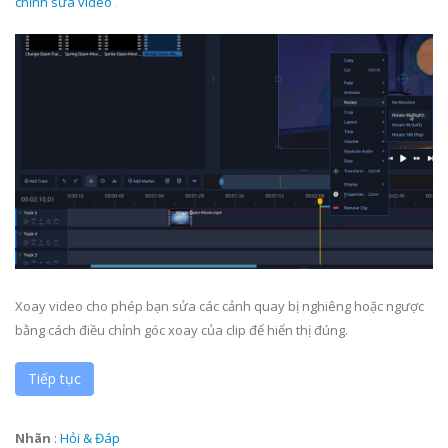
chỉnh sửa video
.
Xoay video cho phép bạn sửa các cảnh quay bị nghiêng hoặc ngược
bằng cách điều chỉnh góc xoay của clip để hiển thị đúng.
Tiếp tục
Nhãn
:
Hỏi & Đáp