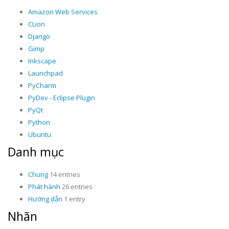
Amazon Web Services
CLion
Django
Gimp
Inkscape
Launchpad
PyCharm
PyDev - Eclipse Plugin
PyQt
Python
Ubuntu
Danh mục
Chung
14 entries
Phát hành
26 entries
Hướng dẫn
1 entry
Nhãn