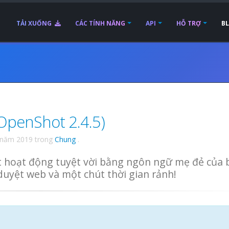
TẢI XUỐNG
CÁC TÍNH NĂNG
API
HỖ TRỢ
B
(OpenShot 2.4.5)
 năm 2019
trong
Chung
.
 hoạt động tuyệt vời bằng ngôn ngữ mẹ đẻ của 
duyệt web và một chút thời gian rảnh!