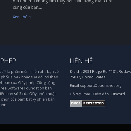
mà hơn mà không làm thay đổi chất lượng xuất cuối
cùng của bạn....
Xem thêm
 PHÉP
LIÊN HỆ
 ™ là phần mềm miễn phí: bạn có
Địa chỉ:
2931 Ridge Rd #101, Rockwal
phối lại và / hoặc sửa đổi nó theo
75032, United States
 khoản của Giấy phép Công cộng
Email
support@openshot.org
ree Software Foundation ban
iên bản số 3 của Giấy phép hoặc
Hỗ trợ
Email
·
Diễn đàn
·
Discord
y chọn của bạn) bất kỳ phiên bản
hơn.