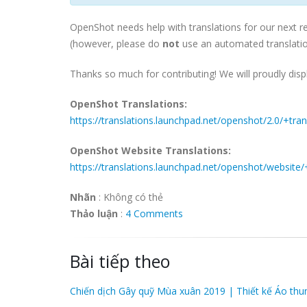
OpenShot needs help with translations for our next re
(however, please do
not
use an automated translatio
Thanks so much for contributing! We will proudly disp
OpenShot Translations:
https://translations.launchpad.net/openshot/2.0/+tran
OpenShot Website Translations:
https://translations.launchpad.net/openshot/website/
Nhãn
:
Không có thẻ
Thảo luận
:
4 Comments
Bài tiếp theo
Chiến dịch Gây quỹ Mùa xuân 2019 | Thiết kế Áo thu