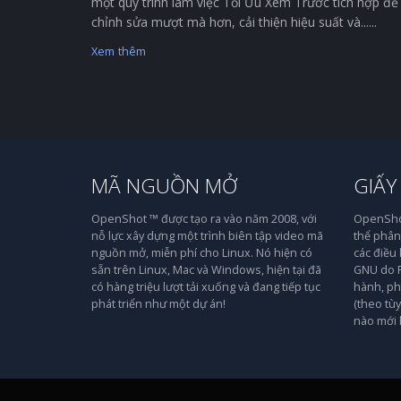
một quy trình làm việc Tối Ưu Xem Trước tích hợp để
chỉnh sửa mượt mà hơn, cải thiện hiệu suất và......
Xem thêm
MÃ NGUỒN MỞ
GIẤY
OpenShot ™ được tạo ra vào năm 2008, với
OpenShot
nỗ lực xây dựng một trình biên tập video mã
thể phân 
nguồn mở, miễn phí cho Linux. Nó hiện có
các điều
sẵn trên Linux, Mac và Windows, hiện tại đã
GNU do F
có hàng triệu lượt tải xuống và đang tiếp tục
hành, ph
phát triển như một dự án!
(theo tù
nào mới 