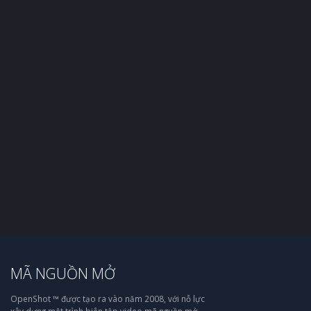
MÃ NGUỒN MỞ
OpenShot ™ được tạo ra vào năm 2008, với nỗ lực
xây dựng một trình biên tập video mã nguồn mở,