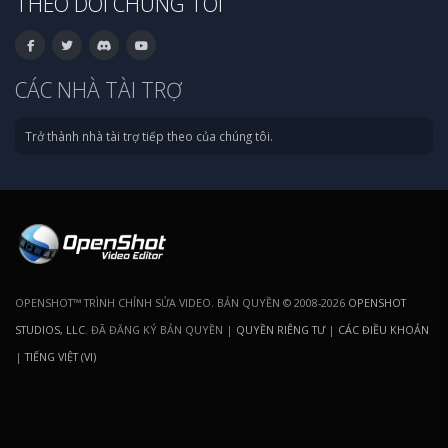
THEO DÕI CHÚNG TÔI
CÁC NHÀ TÀI TRỢ
Trở thành nhà tài trợ tiếp theo của chúng tôi.
OPENSHOT™ TRÌNH CHỈNH SỬA VIDEO. BẢN QUYỀN © 2008-2026
OPENSHOT
STUDIOS, LLC
. ĐÃ ĐĂNG KÝ BẢN QUYỀN |
QUYỀN RIÊNG TƯ
|
CÁC ĐIỀU KHOẢN
|
TIẾNG VIỆT (VI)