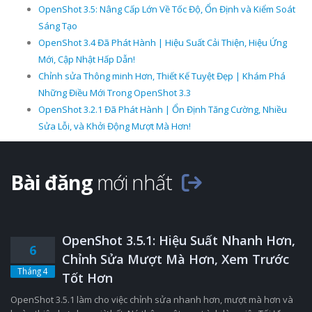
OpenShot 3.5: Nâng Cấp Lớn Về Tốc Độ, Ổn Định và Kiểm Soát
Sáng Tạo
OpenShot 3.4 Đã Phát Hành | Hiệu Suất Cải Thiện, Hiệu Ứng
Mới, Cập Nhật Hấp Dẫn!
Chỉnh sửa Thông minh Hơn, Thiết Kế Tuyệt Đẹp | Khám Phá
Những Điều Mới Trong OpenShot 3.3
OpenShot 3.2.1 Đã Phát Hành | Ổn Định Tăng Cường, Nhiều
Sửa Lỗi, và Khởi Động Mượt Mà Hơn!
Bài đăng
mới nhất
OpenShot 3.5.1: Hiệu Suất Nhanh Hơn,
6
Chỉnh Sửa Mượt Mà Hơn, Xem Trước
Tháng 4
Tốt Hơn
OpenShot 3.5.1 làm cho việc chỉnh sửa nhanh hơn, mượt mà hơn và