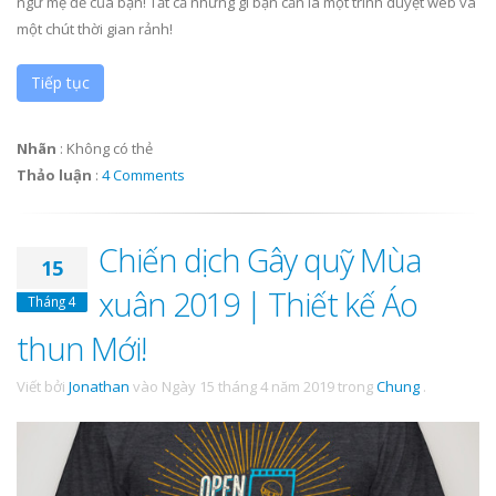
ngữ mẹ đẻ của bạn! Tất cả những gì bạn cần là một trình duyệt web và
một chút thời gian rảnh!
Tiếp tục
Nhãn
:
Không có thẻ
Thảo luận
:
4 Comments
Chiến dịch Gây quỹ Mùa
15
xuân 2019 | Thiết kế Áo
Tháng 4
thun Mới!
Viết bởi
Jonathan
vào
Ngày 15 tháng 4 năm 2019
trong
Chung
.