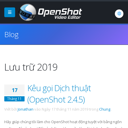
Blog
Lưu trữ 2019
Kêu gọi Dịch thuật
17
(OpenShot 2.4.5)
Tháng 11
Viết bởi
Jonathan
vào
Ngày 17 tháng 11 năm 2019
trong
Chung
.
Hãy giúp chúng tôi làm cho OpenShot hoạt động tuyệt vời bằng ngôn