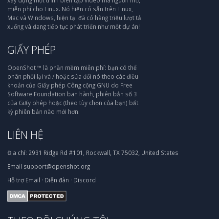
miễn phí cho Linux. Nó hiện có sẵn trên Linux,
Mac và Windows, hiện tại đã có hàng triệu lượt tải
xuống và đang tiếp tục phát triển như một dự án!
GIẤY PHÉP
OpenShot ™ là phần mềm miễn phí: bạn có thể
phân phối lại và / hoặc sửa đổi nó theo các điều
khoản của Giấy phép Công cộng GNU do Free
Software Foundation ban hành, phiên bản số 3
của Giấy phép hoặc (theo tùy chọn của bạn) bất
kỳ phiên bản nào mới hơn.
LIÊN HỆ
Địa chỉ:
2931 Ridge Rd #101, Rockwall, TX 75032, United States
Email
support@openshot.org
Hỗ trợ
Email
·
Diễn đàn
·
Discord