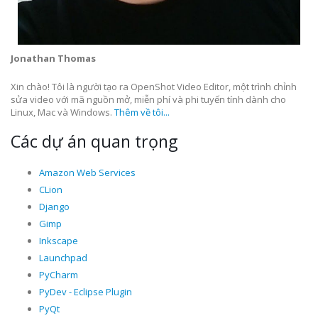
Jonathan Thomas
Xin chào! Tôi là người tạo ra OpenShot Video Editor, một trình chỉnh
sửa video với mã nguồn mở, miễn phí và phi tuyến tính dành cho
Linux, Mac và Windows.
Thêm về tôi...
Các dự án quan trọng
Amazon Web Services
CLion
Django
Gimp
Inkscape
Launchpad
PyCharm
PyDev - Eclipse Plugin
PyQt