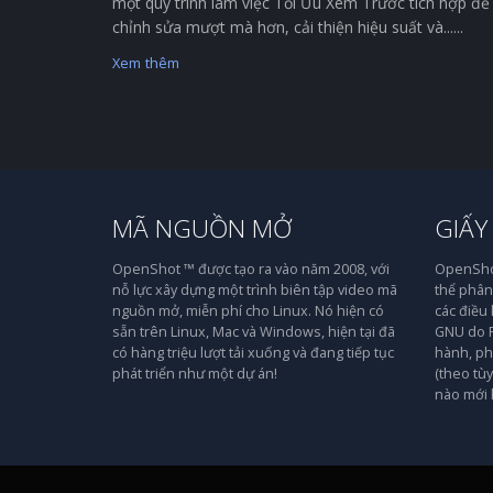
một quy trình làm việc Tối Ưu Xem Trước tích hợp để
chỉnh sửa mượt mà hơn, cải thiện hiệu suất và......
Xem thêm
MÃ NGUỒN MỞ
GIẤY
OpenShot ™ được tạo ra vào năm 2008, với
OpenShot
nỗ lực xây dựng một trình biên tập video mã
thể phân 
nguồn mở, miễn phí cho Linux. Nó hiện có
các điều
sẵn trên Linux, Mac và Windows, hiện tại đã
GNU do F
có hàng triệu lượt tải xuống và đang tiếp tục
hành, ph
phát triển như một dự án!
(theo tù
nào mới 