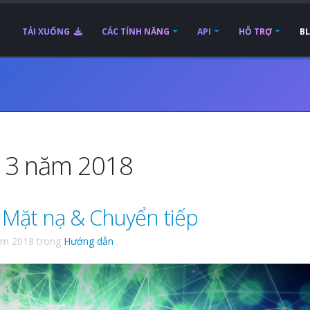
TẢI XUỐNG
CÁC TÍNH NĂNG
API
HỖ TRỢ
B
g 3 năm 2018
 Mặt nạ & Chuyển tiếp
ăm 2018
trong
Hướng dẫn
.