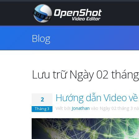
Blog
Lưu trữ Ngày 02 thán
Hướng dẫn Video về
2
Viết bởi
Jonathan
vào
Ngày 02 tháng 3 n
Tháng 3