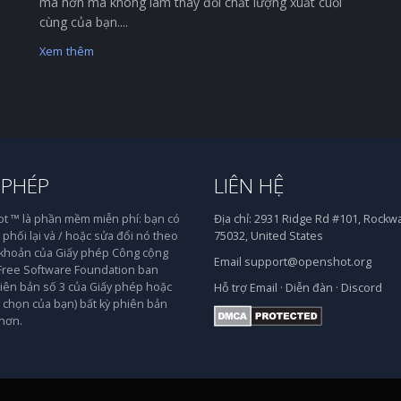
mà hơn mà không làm thay đổi chất lượng xuất cuối
cùng của bạn....
Xem thêm
 PHÉP
LIÊN HỆ
 ™ là phần mềm miễn phí: bạn có
Địa chỉ:
2931 Ridge Rd #101, Rockwal
phối lại và / hoặc sửa đổi nó theo
75032, United States
 khoản của Giấy phép Công cộng
Email
support@openshot.org
ree Software Foundation ban
iên bản số 3 của Giấy phép hoặc
Hỗ trợ
Email
·
Diễn đàn
·
Discord
y chọn của bạn) bất kỳ phiên bản
hơn.