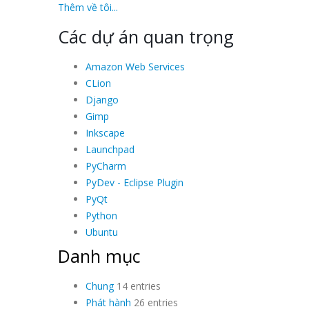
Thêm về tôi...
Các dự án quan trọng
Amazon Web Services
CLion
Django
Gimp
Inkscape
Launchpad
PyCharm
PyDev - Eclipse Plugin
PyQt
Python
Ubuntu
Danh mục
Chung
14 entries
Phát hành
26 entries