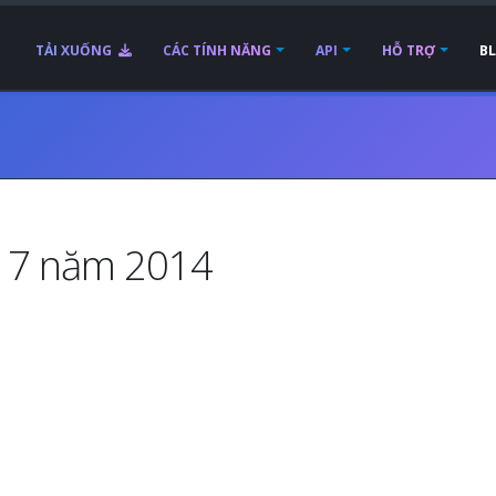
TẢI XUỐNG
CÁC TÍNH NĂNG
API
HỖ TRỢ
B
g 7 năm 2014