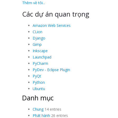
Thêm về tôi...
Các dự án quan trọng
Amazon Web Services
CLion
Django
Gimp
Inkscape
Launchpad
PyCharm
PyDev - Eclipse Plugin
PyQt
Python
Ubuntu
Danh mục
Chung
14 entries
Phát hành
26 entries