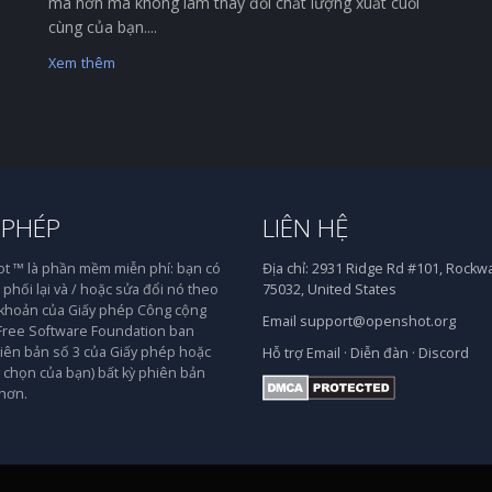
mà hơn mà không làm thay đổi chất lượng xuất cuối
cùng của bạn....
Xem thêm
 PHÉP
LIÊN HỆ
 ™ là phần mềm miễn phí: bạn có
Địa chỉ:
2931 Ridge Rd #101, Rockwal
phối lại và / hoặc sửa đổi nó theo
75032, United States
 khoản của Giấy phép Công cộng
Email
support@openshot.org
ree Software Foundation ban
iên bản số 3 của Giấy phép hoặc
Hỗ trợ
Email
·
Diễn đàn
·
Discord
y chọn của bạn) bất kỳ phiên bản
hơn.