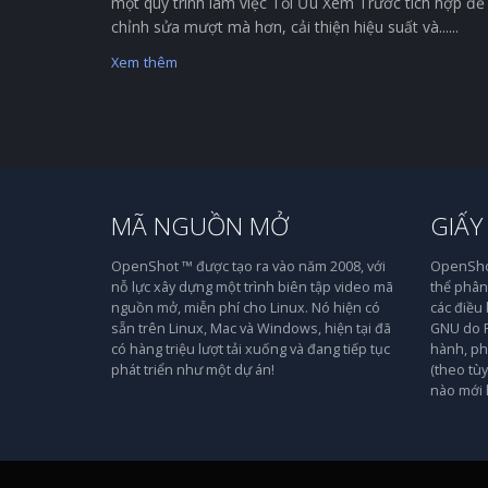
một quy trình làm việc Tối Ưu Xem Trước tích hợp để
chỉnh sửa mượt mà hơn, cải thiện hiệu suất và......
Xem thêm
MÃ NGUỒN MỞ
GIẤY
OpenShot ™ được tạo ra vào năm 2008, với
OpenShot
nỗ lực xây dựng một trình biên tập video mã
thể phân 
nguồn mở, miễn phí cho Linux. Nó hiện có
các điều
sẵn trên Linux, Mac và Windows, hiện tại đã
GNU do F
có hàng triệu lượt tải xuống và đang tiếp tục
hành, ph
phát triển như một dự án!
(theo tù
nào mới 