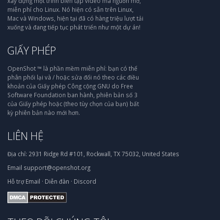
xây dựng một trình biên tập video mã nguồn mở,
miễn phí cho Linux. Nó hiện có sẵn trên Linux,
Mac và Windows, hiện tại đã có hàng triệu lượt tải
xuống và đang tiếp tục phát triển như một dự án!
GIẤY PHÉP
OpenShot ™ là phần mềm miễn phí: bạn có thể
phân phối lại và / hoặc sửa đổi nó theo các điều
khoản của Giấy phép Công cộng GNU do Free
Software Foundation ban hành, phiên bản số 3
của Giấy phép hoặc (theo tùy chọn của bạn) bất
kỳ phiên bản nào mới hơn.
LIÊN HỆ
Địa chỉ:
2931 Ridge Rd #101, Rockwall, TX 75032, United States
Email
support@openshot.org
Hỗ trợ
Email
·
Diễn đàn
·
Discord