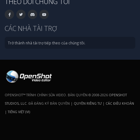
THEO DÕI CHÚNG TÔI
CÁC NHÀ TÀI TRỢ
Trở thành nhà tài trợ tiếp theo của chúng tôi.
OPENSHOT™ TRÌNH CHỈNH SỬA VIDEO. BẢN QUYỀN © 2008-2026
OPENSHOT
STUDIOS, LLC
. ĐÃ ĐĂNG KÝ BẢN QUYỀN |
QUYỀN RIÊNG TƯ
|
CÁC ĐIỀU KHOẢN
|
TIẾNG VIỆT (VI)