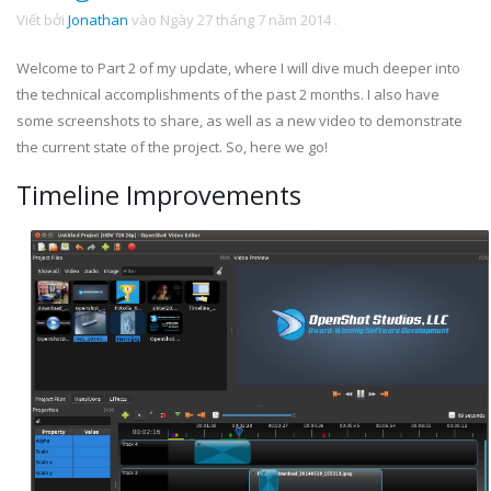
Viết bởi
Jonathan
vào
Ngày 27 tháng 7 năm 2014
.
Welcome to Part 2 of my update, where I will dive much deeper into
the technical accomplishments of the past 2 months. I also have
some screenshots to share, as well as a new video to demonstrate
the current state of the project. So, here we go!
Timeline Improvements