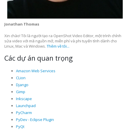
Jonathan Thomas
Xin chào! Tôi là người tạo ra OpenShot Video Editor, một trình chỉnh
sửa video với mã nguồn mở, miễn phí và phi tuyến tính dành cho
Linux, Mac và Windows.
Thêm về tôi...
Các dự án quan trọng
Amazon Web Services
CLion
Django
Gimp
Inkscape
Launchpad
PyCharm
PyDev - Eclipse Plugin
PyQt