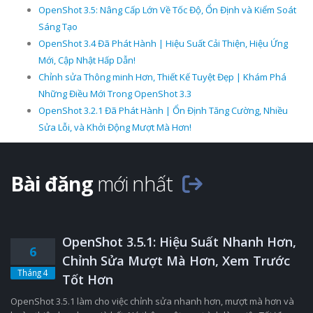
OpenShot 3.5: Nâng Cấp Lớn Về Tốc Độ, Ổn Định và Kiểm Soát
Sáng Tạo
OpenShot 3.4 Đã Phát Hành | Hiệu Suất Cải Thiện, Hiệu Ứng
Mới, Cập Nhật Hấp Dẫn!
Chỉnh sửa Thông minh Hơn, Thiết Kế Tuyệt Đẹp | Khám Phá
Những Điều Mới Trong OpenShot 3.3
OpenShot 3.2.1 Đã Phát Hành | Ổn Định Tăng Cường, Nhiều
Sửa Lỗi, và Khởi Động Mượt Mà Hơn!
Bài đăng
mới nhất
OpenShot 3.5.1: Hiệu Suất Nhanh Hơn,
6
Chỉnh Sửa Mượt Mà Hơn, Xem Trước
Tháng 4
Tốt Hơn
OpenShot 3.5.1 làm cho việc chỉnh sửa nhanh hơn, mượt mà hơn và