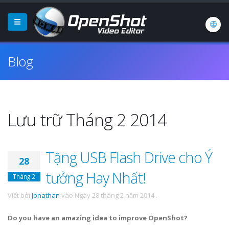
Blog
Lưu trữ Tháng 2 2014
Tặng USB Flash Drive cho Ý
28
tưởng Hay Nhất!
Tháng 2
Viết bởi
Jonathan
vào
Ngày 28 tháng 2 năm 2014
.
Do you have an amazing idea to improve OpenShot?