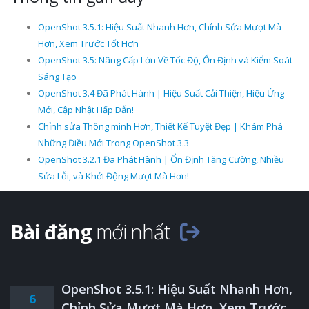
OpenShot 3.5.1: Hiệu Suất Nhanh Hơn, Chỉnh Sửa Mượt Mà
Hơn, Xem Trước Tốt Hơn
OpenShot 3.5: Nâng Cấp Lớn Về Tốc Độ, Ổn Định và Kiểm Soát
Sáng Tạo
OpenShot 3.4 Đã Phát Hành | Hiệu Suất Cải Thiện, Hiệu Ứng
Mới, Cập Nhật Hấp Dẫn!
Chỉnh sửa Thông minh Hơn, Thiết Kế Tuyệt Đẹp | Khám Phá
Những Điều Mới Trong OpenShot 3.3
OpenShot 3.2.1 Đã Phát Hành | Ổn Định Tăng Cường, Nhiều
Sửa Lỗi, và Khởi Động Mượt Mà Hơn!
Bài đăng
mới nhất
OpenShot 3.5.1: Hiệu Suất Nhanh Hơn,
6
Chỉnh Sửa Mượt Mà Hơn, Xem Trước