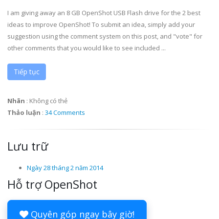
I am giving away an 8 GB OpenShot USB Flash drive for the 2 best
ideas to improve OpenShot! To submit an idea, simply add your
suggestion using the comment system on this post, and "vote" for
other comments that you would like to see included ...
Tiếp tục
Nhãn
:
Không có thẻ
Thảo luận
:
34 Comments
Lưu trữ
Ngày 28 tháng 2 năm 2014
Hỗ trợ OpenShot
Quyên góp ngay bây giờ!