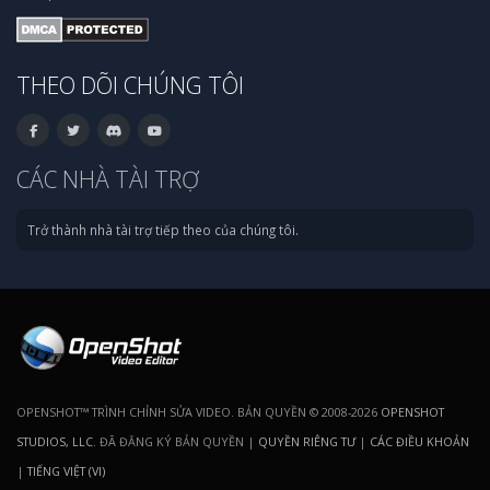
THEO DÕI CHÚNG TÔI
CÁC NHÀ TÀI TRỢ
Trở thành nhà tài trợ tiếp theo của chúng tôi.
OPENSHOT™ TRÌNH CHỈNH SỬA VIDEO. BẢN QUYỀN © 2008-2026
OPENSHOT
STUDIOS, LLC
. ĐÃ ĐĂNG KÝ BẢN QUYỀN |
QUYỀN RIÊNG TƯ
|
CÁC ĐIỀU KHOẢN
|
TIẾNG VIỆT (VI)