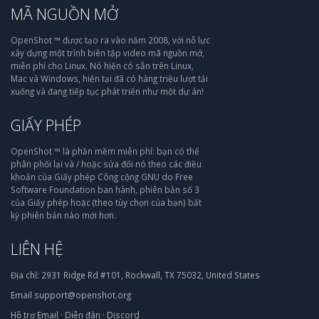
MÃ NGUỒN MỞ
OpenShot ™ được tạo ra vào năm 2008, với nỗ lực
xây dựng một trình biên tập video mã nguồn mở,
miễn phí cho Linux. Nó hiện có sẵn trên Linux,
Mac và Windows, hiện tại đã có hàng triệu lượt tải
xuống và đang tiếp tục phát triển như một dự án!
GIẤY PHÉP
OpenShot ™ là phần mềm miễn phí: bạn có thể
phân phối lại và / hoặc sửa đổi nó theo các điều
khoản của Giấy phép Công cộng GNU do Free
Software Foundation ban hành, phiên bản số 3
của Giấy phép hoặc (theo tùy chọn của bạn) bất
kỳ phiên bản nào mới hơn.
LIÊN HỆ
Địa chỉ:
2931 Ridge Rd #101, Rockwall, TX 75032, United States
Email
support@openshot.org
Hỗ trợ
Email
·
Diễn đàn
·
Discord