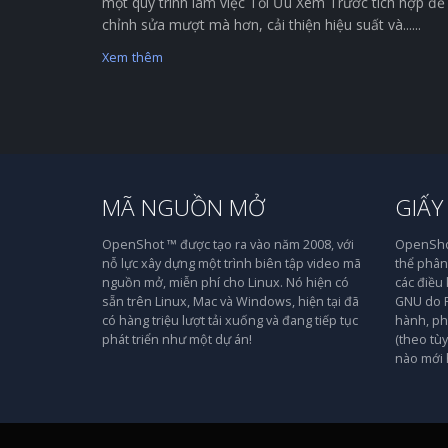
một quy trình làm việc Tối Ưu Xem Trước tích hợp để
chỉnh sửa mượt mà hơn, cải thiện hiệu suất và......
Xem thêm
MÃ NGUỒN MỞ
GIẤY
OpenShot ™ được tạo ra vào năm 2008, với
OpenShot
nỗ lực xây dựng một trình biên tập video mã
thể phân 
nguồn mở, miễn phí cho Linux. Nó hiện có
các điều
sẵn trên Linux, Mac và Windows, hiện tại đã
GNU do F
có hàng triệu lượt tải xuống và đang tiếp tục
hành, ph
phát triển như một dự án!
(theo tù
nào mới 