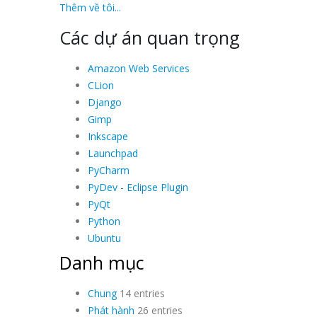
Thêm về tôi...
Các dự án quan trọng
Amazon Web Services
CLion
Django
Gimp
Inkscape
Launchpad
PyCharm
PyDev - Eclipse Plugin
PyQt
Python
Ubuntu
Danh mục
Chung
14 entries
Phát hành
26 entries