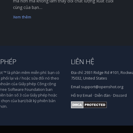
mà hơn mà không làm thay đổi chất lượng xuất cuối
cùng của bạn....
Xem thêm
 PHÉP
LIÊN HỆ
 ™ là phần mềm miễn phí: bạn có
Địa chỉ:
2931 Ridge Rd #101, Rockwal
phối lại và / hoặc sửa đổi nó theo
75032, United States
 khoản của Giấy phép Công cộng
Email
support@openshot.org
ree Software Foundation ban
iên bản số 3 của Giấy phép hoặc
Hỗ trợ
Email
·
Diễn đàn
·
Discord
y chọn của bạn) bất kỳ phiên bản
hơn.