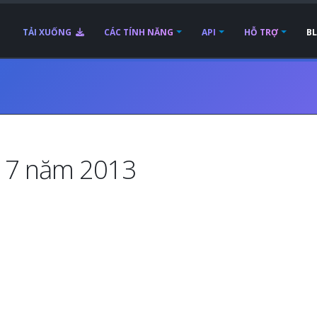
TẢI XUỐNG
CÁC TÍNH NĂNG
API
HỖ TRỢ
B
g 7 năm 2013