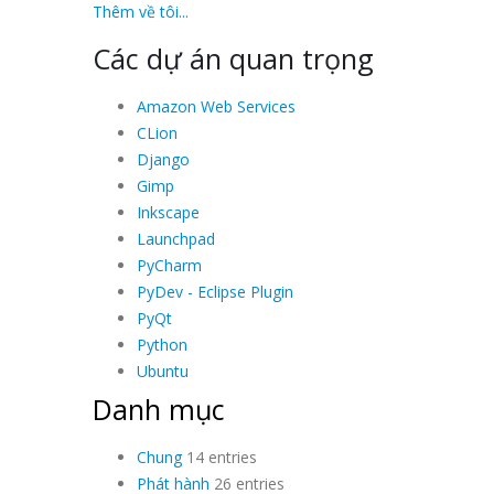
Thêm về tôi...
Các dự án quan trọng
Amazon Web Services
CLion
Django
Gimp
Inkscape
Launchpad
PyCharm
PyDev - Eclipse Plugin
PyQt
Python
Ubuntu
Danh mục
Chung
14 entries
Phát hành
26 entries