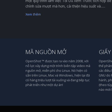
một quy trình làm việc Tối Ưu Xem Trước tích hợp để
chỉnh sửa mượt mà hơn, cải thiện hiệu suất và......
Xem thêm
MÃ NGUỒN MỞ
GIẤY
OpenShot ™ được tạo ra vào năm 2008, với
OpenShot
nỗ lực xây dựng một trình biên tập video mã
thể phân 
nguồn mở, miễn phí cho Linux. Nó hiện có
các điều
sẵn trên Linux, Mac và Windows, hiện tại đã
GNU do F
có hàng triệu lượt tải xuống và đang tiếp tục
hành, ph
phát triển như một dự án!
(theo tù
nào mới 