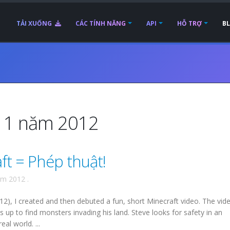
TẢI XUỐNG
CÁC TÍNH NĂNG
API
HỖ TRỢ
B
g 1 năm 2012
t = Phép thuật!
ăm 2012
.
12), I created and then debuted a fun, short Minecraft video. The vide
 up to find monsters invading his land. Steve looks for safety in an
l world. ...