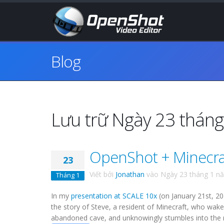
Blog
Lưu trữ Ngày 23 thán
OpenShot + Minecraf
23
Viết bởi
Jonathan
vào
Ngày 23 tháng 1 n
Tháng 1
In my
presentation at SCALE 10x
(on January 21st, 20
the story of Steve, a resident of Minecraft, who wakes
abandoned cave, and unknowingly stumbles into the rea