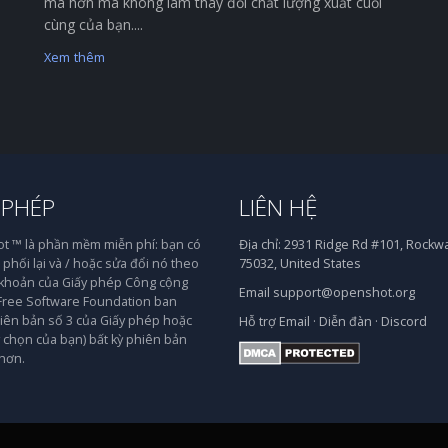
mà hơn mà không làm thay đổi chất lượng xuất cuối
cùng của bạn....
Xem thêm
 PHÉP
LIÊN HỆ
 ™ là phần mềm miễn phí: bạn có
Địa chỉ:
2931 Ridge Rd #101, Rockwal
phối lại và / hoặc sửa đổi nó theo
75032, United States
 khoản của Giấy phép Công cộng
Email
support@openshot.org
ree Software Foundation ban
iên bản số 3 của Giấy phép hoặc
Hỗ trợ
Email
·
Diễn đàn
·
Discord
y chọn của bạn) bất kỳ phiên bản
hơn.