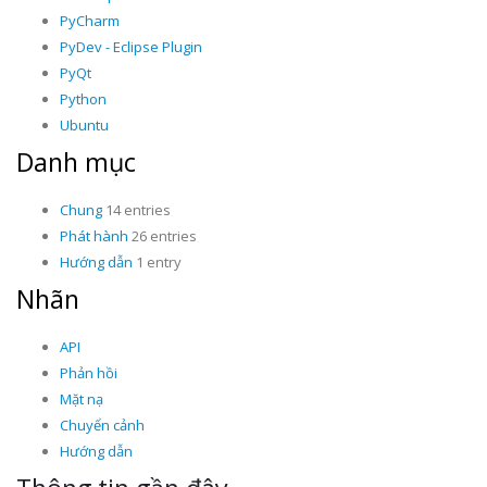
PyCharm
PyDev - Eclipse Plugin
PyQt
Python
Ubuntu
Danh mục
Chung
14 entries
Phát hành
26 entries
Hướng dẫn
1 entry
Nhãn
API
Phản hồi
Mặt nạ
Chuyển cảnh
Hướng dẫn