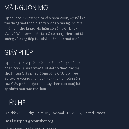
MÃ NGUỒN MỞ
OpenShot ™ được tạo ra vào năm 2008, với nỗ lực
xây dựng một trình biên tập video mã nguồn mở,
miễn phí cho Linux. Nó hiện có sẵn trên Linux,
Mac và Windows, hiện tại đã có hàng triệu lượt tải
xuống và đang tiếp tục phát triển như một dự án!
GIẤY PHÉP
OpenShot ™ là phần mềm miễn phí: bạn có thể
phân phối lại và / hoặc sửa đổi nó theo các điều
khoản của Giấy phép Công cộng GNU do Free
Software Foundation ban hành, phiên bản số 3
của Giấy phép hoặc (theo tùy chọn của bạn) bất
kỳ phiên bản nào mới hơn.
LIÊN HỆ
Địa chỉ:
2931 Ridge Rd #101, Rockwall, TX 75032, United States
Email
support@openshot.org