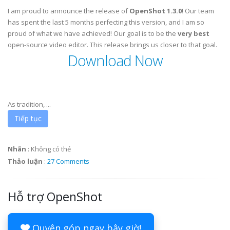
I am proud to announce the release of
OpenShot 1.3.0
! Our team
has spent the last 5 months perfecting this version, and I am so
proud of what we have achieved! Our goal is to be the
very best
open-source video editor. This release brings us closer to that goal.
Download Now
As tradition, ...
Tiếp tục
Nhãn
:
Không có thẻ
Thảo luận
:
27 Comments
Hỗ trợ OpenShot
Quyên góp ngay bây giờ!