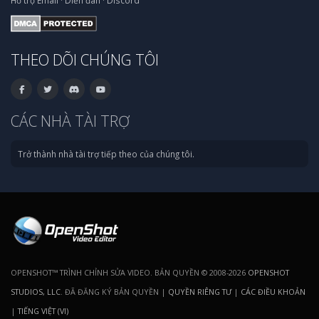
Hỗ trợ
Email
·
Diễn đàn
·
Discord
THEO DÕI CHÚNG TÔI
CÁC NHÀ TÀI TRỢ
Trở thành nhà tài trợ tiếp theo của chúng tôi.
OPENSHOT™ TRÌNH CHỈNH SỬA VIDEO. BẢN QUYỀN © 2008-2026
OPENSHOT
STUDIOS, LLC
. ĐÃ ĐĂNG KÝ BẢN QUYỀN |
QUYỀN RIÊNG TƯ
|
CÁC ĐIỀU KHOẢN
|
TIẾNG VIỆT (VI)