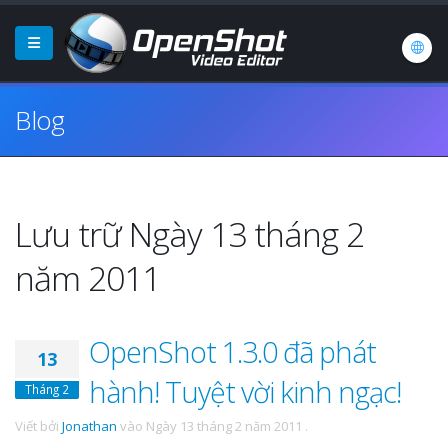
Blog
Lưu trữ Ngày 13 tháng 2
năm 2011
OpenShot 1.3.0 đã phát
13
hành! Tuyệt vời kinh ngạc!
Tháng 2
Viết bởi
Jonathan
vào
Ngày 13 tháng 2 năm 2011
.