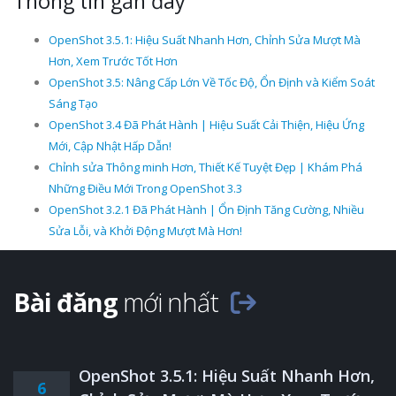
Thông tin gần đây
OpenShot 3.5.1: Hiệu Suất Nhanh Hơn, Chỉnh Sửa Mượt Mà
Hơn, Xem Trước Tốt Hơn
OpenShot 3.5: Nâng Cấp Lớn Về Tốc Độ, Ổn Định và Kiểm Soát
Sáng Tạo
OpenShot 3.4 Đã Phát Hành | Hiệu Suất Cải Thiện, Hiệu Ứng
Mới, Cập Nhật Hấp Dẫn!
Chỉnh sửa Thông minh Hơn, Thiết Kế Tuyệt Đẹp | Khám Phá
Những Điều Mới Trong OpenShot 3.3
OpenShot 3.2.1 Đã Phát Hành | Ổn Định Tăng Cường, Nhiều
Sửa Lỗi, và Khởi Động Mượt Mà Hơn!
Bài đăng
mới nhất
OpenShot 3.5.1: Hiệu Suất Nhanh Hơn,
6