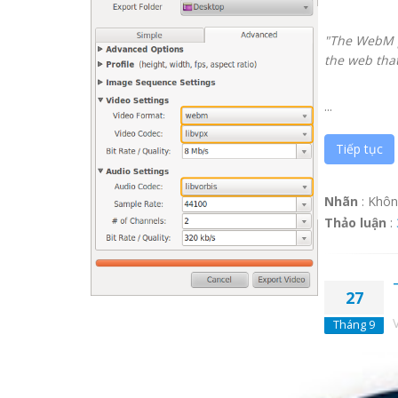
"The WebM pr
the web that
...
Tiếp tục
Nhãn
:
Khôn
Thảo luận
:
27
Tháng 9