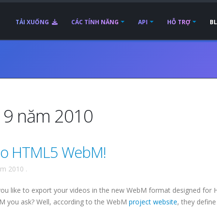
TẢI XUỐNG
CÁC TÍNH NĂNG
API
HỖ TRỢ
B
g 9 năm 2010
deo HTML5 WebM!
ăm 2010
.
ou like to export your videos in the new WebM format designed for
M you ask? Well, according to the WebM
project website
, they define