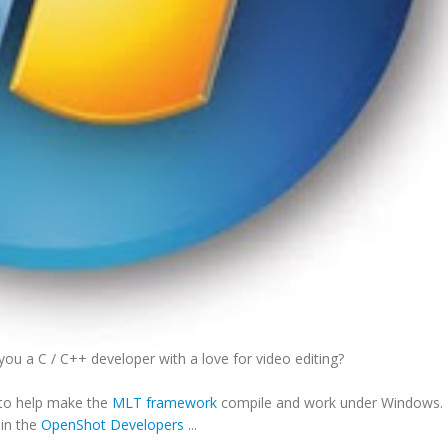
ou a C / C++ developer with a love for video editing?
r to help make the
MLT framework
compile and work under Windows. 
oin the
OpenShot Developers
...