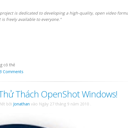
oject is dedicated to developing a high-quality, open video forma
 is freely available to everyone."
g có thẻ
3 Comments
Thử Thách OpenShot Windows!
Viết bởi
Jonathan
vào
Ngày 27 tháng 9 năm 2010
.