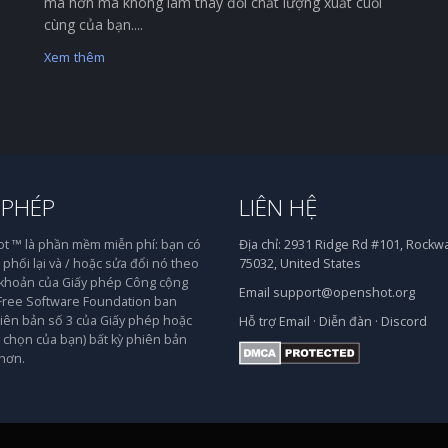
mà hơn mà không làm thay đổi chất lượng xuất cuối
cùng của bạn....
Xem thêm
 PHÉP
LIÊN HỆ
 ™ là phần mềm miễn phí: bạn có
Địa chỉ:
2931 Ridge Rd #101, Rockwal
phối lại và / hoặc sửa đổi nó theo
75032, United States
 khoản của Giấy phép Công cộng
Email
support@openshot.org
ree Software Foundation ban
iên bản số 3 của Giấy phép hoặc
Hỗ trợ
Email
·
Diễn đàn
·
Discord
y chọn của bạn) bất kỳ phiên bản
hơn.