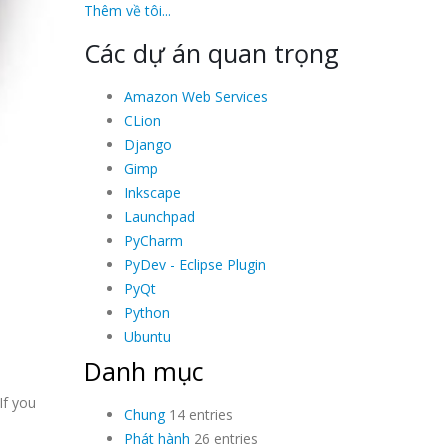
Thêm về tôi...
Các dự án quan trọng
Amazon Web Services
CLion
Django
Gimp
Inkscape
Launchpad
PyCharm
PyDev - Eclipse Plugin
PyQt
Python
Ubuntu
Danh mục
If you
Chung
14 entries
Phát hành
26 entries