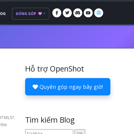
LOG
ĐÓNG GÓP
Hỗ trợ OpenShot
Quyên góp ngay bây giờ!
 HTML5?
Tìm kiếm Blog
 the