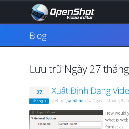
Blog
Lưu trữ Ngày 27 thán
Xuất Định Dạng Vi
27
Viết bởi
Jonathan
vào
Ngày 27 tháng 9 n
Tháng 9
How would y
What is Web
format as...