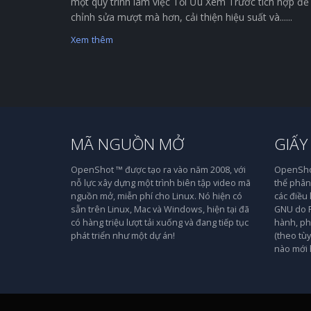
một quy trình làm việc Tối Ưu Xem Trước tích hợp để
chỉnh sửa mượt mà hơn, cải thiện hiệu suất và......
Xem thêm
MÃ NGUỒN MỞ
GIẤY
OpenShot ™ được tạo ra vào năm 2008, với
OpenShot
nỗ lực xây dựng một trình biên tập video mã
thể phân 
nguồn mở, miễn phí cho Linux. Nó hiện có
các điều
sẵn trên Linux, Mac và Windows, hiện tại đã
GNU do F
có hàng triệu lượt tải xuống và đang tiếp tục
hành, ph
phát triển như một dự án!
(theo tù
nào mới 