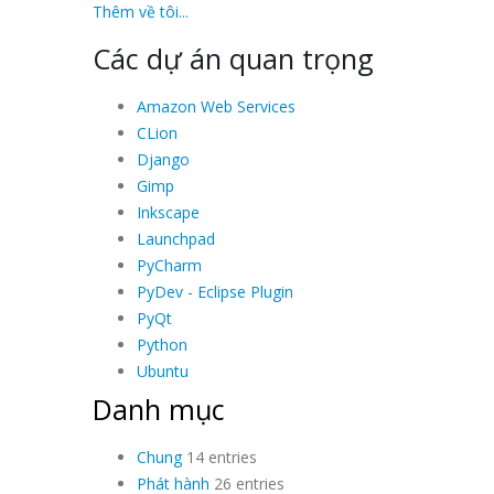
Thêm về tôi...
Các dự án quan trọng
Amazon Web Services
CLion
Django
Gimp
Inkscape
Launchpad
PyCharm
PyDev - Eclipse Plugin
PyQt
Python
Ubuntu
Danh mục
Chung
14 entries
Phát hành
26 entries