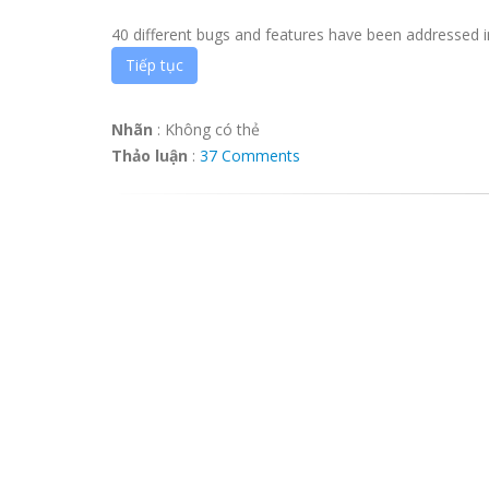
40 different bugs and features have been addressed in t
Tiếp tục
Nhãn
:
Không có thẻ
Thảo luận
:
37 Comments