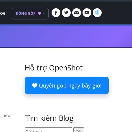
LOG
ĐÓNG GÓP
Hỗ trợ OpenShot
Quyên góp ngay bây giờ!
nd new
Tìm kiếm Blog