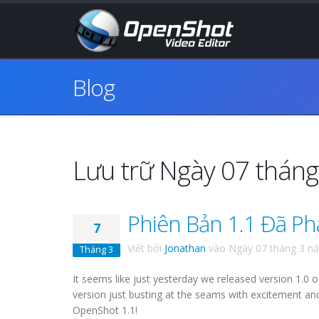
Blog
Lưu trữ Ngày 07 thán
Phiên Bản 1.1 Đã Ph
7
Viết bởi
Jonathan
vào
Ngày 07 tháng 3 n
Tháng 3
It seems like just yesterday we released version 1
version just busting at the seams with excitement and
OpenShot 1.1!