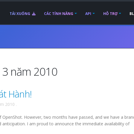
TẢI XUỐNG
CÁC TÍNH NĂNG
API
HỖ TRỢ
B
g 3 năm 2010
át Hành!
ăm 2010
.
.0 of OpenShot. However, two months have passed, and we have a bra
 anticipation. I am proud to announce the immediate availability of