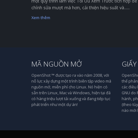
một quy trình làm việc Tối Ưu Xem Trước tích hợp để
chỉnh sửa mượt mà hơn, cải thiện hiệu suất và......
Xem thêm
MÃ NGUỒN MỞ
GIẤY
OpenShot ™ được tạo ra vào năm 2008, với
OpenShot
nỗ lực xây dựng một trình biên tập video mã
thể phân 
nguồn mở, miễn phí cho Linux. Nó hiện có
các điều
sẵn trên Linux, Mac và Windows, hiện tại đã
GNU do F
có hàng triệu lượt tải xuống và đang tiếp tục
hành, ph
phát triển như một dự án!
(theo tù
nào mới 