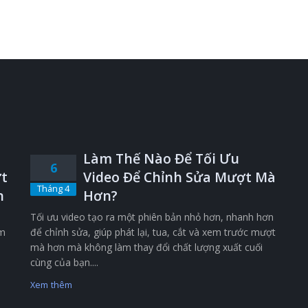
Làm Thế Nào Để Tối Ưu
6
t
Video Để Chỉnh Sửa Mượt Mà
Tháng 4
n
Hơn?
Tối ưu video tạo ra một phiên bản nhỏ hơn, nhanh hơn
êm
để chỉnh sửa, giúp phát lại, tua, cắt và xem trước mượt
mà hơn mà không làm thay đổi chất lượng xuất cuối
cùng của bạn....
Xem thêm