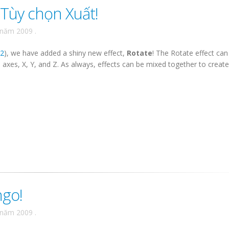
Tùy chọn Xuất!
 năm 2009
.
52
), we have added a shiny new effect,
Rotate
! The Rotate effect can
3 axes, X, Y, and Z. As always, effects can be mixed together to create 
go!
 năm 2009
.