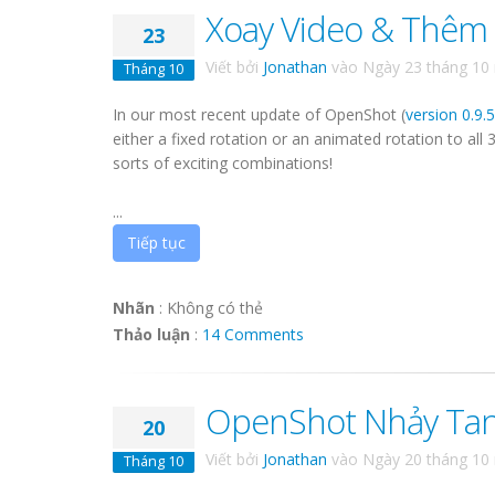
Xoay Video & Thêm 
23
Viết bởi
Jonathan
vào
Ngày 23 tháng 10
Tháng 10
In our most recent update of OpenShot (
version 0.9.
either a fixed rotation or an animated rotation to all 
sorts of exciting combinations!
...
Tiếp tục
Nhãn
:
Không có thẻ
Thảo luận
:
14 Comments
OpenShot Nhảy Tan
20
Viết bởi
Jonathan
vào
Ngày 20 tháng 10
Tháng 10