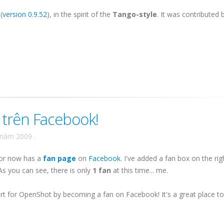
(
version 0.9.52
), in the spirit of the
Tango-style
. It was contributed b
trên Facebook!
 năm 2009
.
tor now has a
fan page
on
Facebook
. I've added a fan box on the ri
 As you can see, there is only
1 fan
at this time... me.
t for OpenShot by becoming a fan on Facebook! It's a great place t