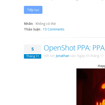
Tiếp tục
Nhãn
:
Không có thẻ
Thảo luận
:
13 Comments
OpenShot PPA: PPA
5
Viết bởi
Jonathan
vào
Ngày 05 tháng 11
Tháng 11
Happ