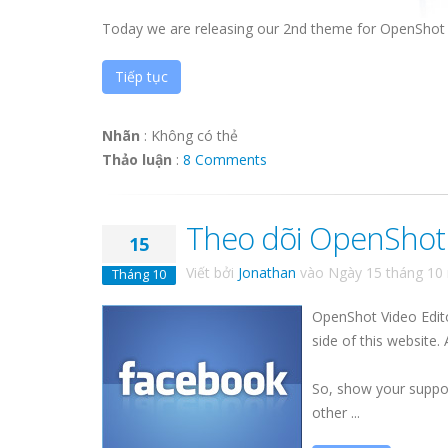
Today we are releasing our 2nd theme for OpenShot 
Tiếp tục
Nhãn
:
Không có thẻ
Thảo luận
:
8 Comments
Theo dõi OpenShot 
15
Viết bởi
Jonathan
vào
Ngày 15 tháng 10
Tháng 10
OpenShot Video Edi
side of this website.
So, show your suppor
other ...