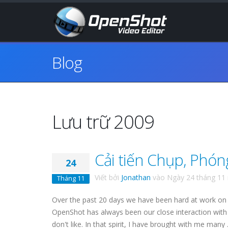
Blog
Lưu trữ 2009
Cải tiến Chụp, Phóng
24
Viết bởi
Jonathan
vào
Ngày 24 tháng 11
Tháng 11
Over the past 20 days we have been hard at work on
OpenShot has always been our close interaction with 
don't like. In that spirit, I have brought with me many .