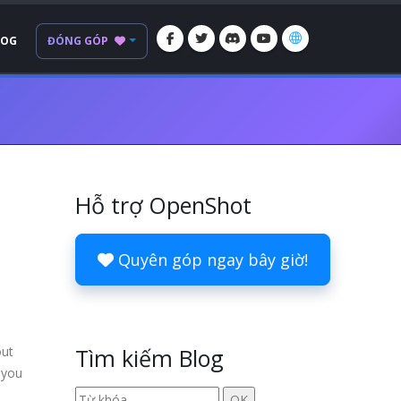
LOG
ĐÓNG GÓP
Hỗ trợ OpenShot
Quyên góp ngay bây giờ!
out
Tìm kiếm Blog
 you