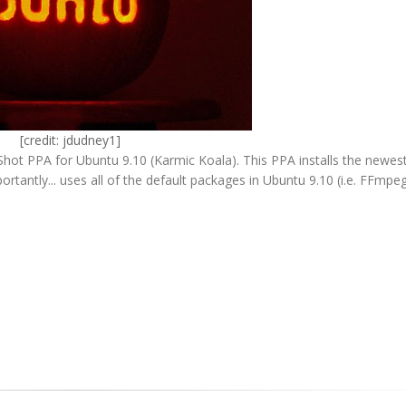
[credit:
jdudney1
]
ot PPA for Ubuntu 9.10 (Karmic Koala). This PPA installs the newest
antly... uses all of the default packages in Ubuntu 9.10 (i.e. FFmpeg