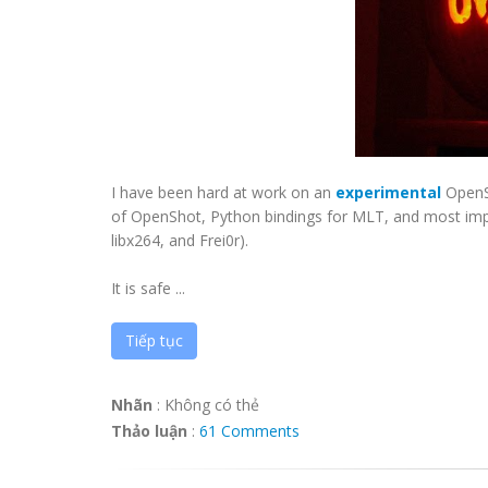
I have been hard at work on an
experimental
OpenSh
of OpenShot, Python bindings for MLT, and most import
libx264, and Frei0r).
It is safe ...
Tiếp tục
Nhãn
:
Không có thẻ
Thảo luận
:
61 Comments