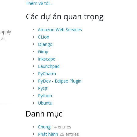
Thêm về tôi...
Các dự án quan trọng
Amazon Web Services
 apply
CLion
all
Django
Gimp
Inkscape
Launchpad
PyCharm
PyDev - Eclipse Plugin
PyQt
Python
Ubuntu
Danh mục
Chung
14 entries
Phát hành
26 entries