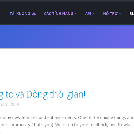
TẢI XUỐNG
CÁC TÍNH NĂNG
API
HỖ TRỢ
B
 to và Dòng thời gian!
 năm 2009
.
 many new features and enhancements. One of the unique things ab
our community (that's you). We listen to your feedback, and fix what
..