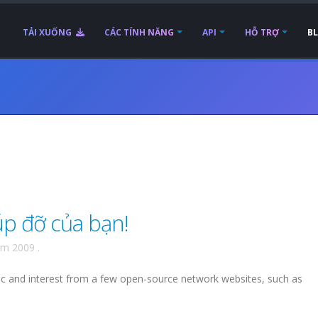
TẢI XUỐNG
CÁC TÍNH NĂNG
API
HỖ TRỢ
B
p đỡ của bạn!
ăm 2009
.
fic and interest from a few open-source network websites, such as