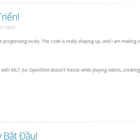
riển!
ăm 2009
.
 progressing nicely. The code is really shaping up, and I am making v
ith MLT (so OpenShot doesn't freeze while playing videos, creating .
 Bắt Đầu!