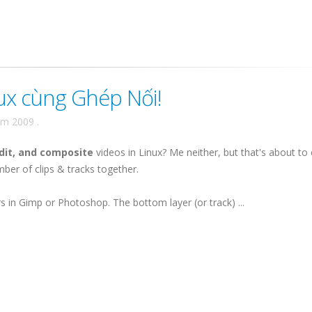
ux cùng Ghép Nối!
ăm 2009
.
edit, and composite
videos in Linux? Me neither, but that's about to
ber of clips & tracks together.
s in Gimp or Photoshop. The bottom layer (or track) ...