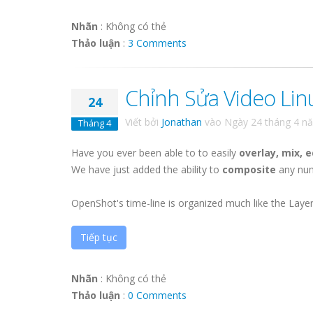
Nhãn
:
Không có thẻ
Thảo luận
:
3 Comments
Chỉnh Sửa Video Lin
24
Viết bởi
Jonathan
vào
Ngày 24 tháng 4 n
Tháng 4
Have you ever been able to to easily
overlay, mix, 
We have just added the ability to
composite
any num
OpenShot's time-line is organized much like the Layer
Tiếp tục
Nhãn
:
Không có thẻ
Thảo luận
:
0 Comments