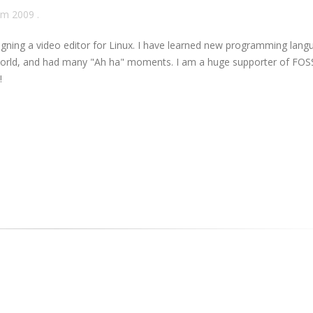
ăm 2009
.
gning a video editor for Linux. I have learned new programming lang
orld, and had many "Ah ha" moments. I am a huge supporter of FOSS
!