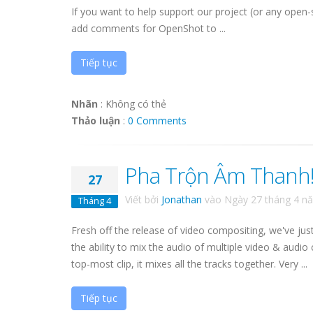
If you want to help support our project (or any open-
add comments for OpenShot to ...
Tiếp tục
Nhãn
:
Không có thẻ
Thảo luận
:
0 Comments
Pha Trộn Âm Thanh
27
Viết bởi
Jonathan
vào
Ngày 27 tháng 4 n
Tháng 4
Fresh off the release of video compositing, we've ju
the ability to mix the audio of multiple video & audio 
top-most clip, it mixes all the tracks together. Very ...
Tiếp tục