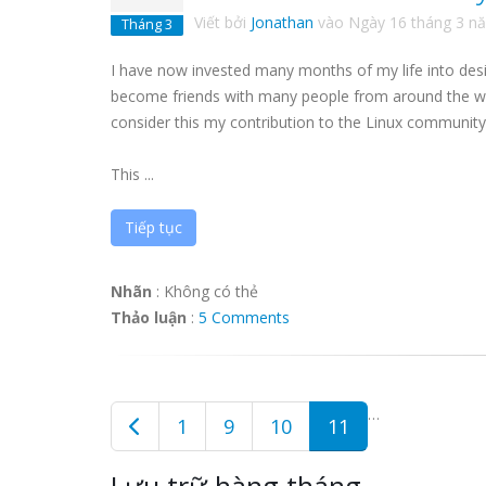
Viết bởi
Jonathan
vào
Ngày 16 tháng 3 n
Tháng 3
I have now invested many months of my life into desi
become friends with many people from around the w
consider this my contribution to the Linux community
This ...
Tiếp tục
Nhãn
:
Không có thẻ
Thảo luận
:
5 Comments
…
1
9
10
11