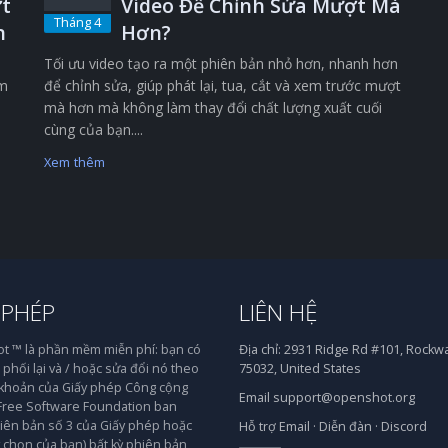
t
Video Để Chỉnh Sửa Mượt Mà
Tháng 4
n
Hơn?
Tối ưu video tạo ra một phiên bản nhỏ hơn, nhanh hơn
êm
để chỉnh sửa, giúp phát lại, tua, cắt và xem trước mượt
mà hơn mà không làm thay đổi chất lượng xuất cuối
cùng của bạn....
Xem thêm
 PHÉP
LIÊN HỆ
 ™ là phần mềm miễn phí: bạn có
Địa chỉ:
2931 Ridge Rd #101, Rockwal
phối lại và / hoặc sửa đổi nó theo
75032, United States
 khoản của Giấy phép Công cộng
Email
support@openshot.org
ree Software Foundation ban
iên bản số 3 của Giấy phép hoặc
Hỗ trợ
Email
·
Diễn đàn
·
Discord
y chọn của bạn) bất kỳ phiên bản