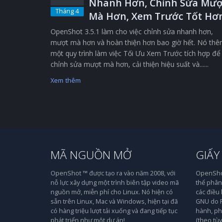
Nhanh Hơn, Chỉnh Sửa Mượ
Tháng 4
Mà Hơn, Xem Trước Tốt Hơ
OpenShot 3.5.1 làm cho việc chỉnh sửa nhanh hơn,
mượt mà hơn và hoàn thiện hơn bao giờ hết. Nó th
một quy trình làm việc Tối Ưu Xem Trước tích hợp để
chỉnh sửa mượt mà hơn, cải thiện hiệu suất và......
Xem thêm
MÃ NGUỒN MỞ
GIẤY
OpenShot ™ được tạo ra vào năm 2008, với
OpenShot
nỗ lực xây dựng một trình biên tập video mã
thể phân 
nguồn mở, miễn phí cho Linux. Nó hiện có
các điều
sẵn trên Linux, Mac và Windows, hiện tại đã
GNU do F
có hàng triệu lượt tải xuống và đang tiếp tục
hành, ph
phát triển như một dự án!
(theo tù