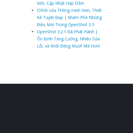
Mới, Cập Nhật Hấp Dẫn!
Chỉnh sửa Thông minh Hơn, Thiết
Kế Tuyệt Đẹp | Khám Phá Những
Điều Mới Trong OpenShot 3.3
OpenShot 3.2.1 Đã Phát Hành |
Ổn Định Tăng Cường, Nhiều Sửa
Lỗi, và Khởi Động Mượt Mà Hơn!