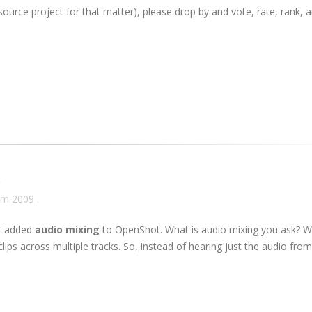
source project for that matter), please drop by and vote, rate, rank, 
!
ăm 2009
.
st added
audio mixing
to OpenShot. What is audio mixing you ask? Wel
clips across multiple tracks. So, instead of hearing just the audio from