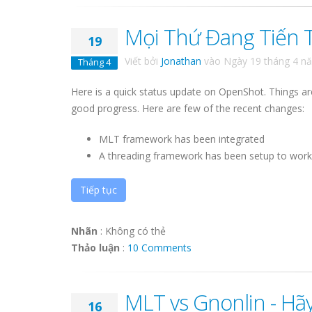
Mọi Thứ Đang Tiến T
19
Viết bởi
Jonathan
vào
Ngày 19 tháng 4 n
Tháng 4
Here is a quick status update on OpenShot. Things are
good progress. Here are few of the recent changes:
MLT framework has been integrated
A threading framework has been setup to work w
Tiếp tục
Nhãn
:
Không có thẻ
Thảo luận
:
10 Comments
MLT vs Gnonlin - Hãy
16