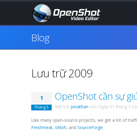
Blog
Lưu trữ 2009
OpenShot cần sự giú
1
Viết bởi
Jonathan
vào
Ngày 01 tháng 5 n
Tháng 5
Like many open-source projects, we get a lot of traf
Freshmeat
,
ohloh
, and
SourceForge
.