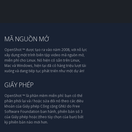
MÃ NGUỒN MỞ
OpenShot ™ được tạo ra vào năm 2008, với nỗ lực
xây dựng một trình biên tập video mã nguồn mở,
miễn phí cho Linux. Nó hiện có sẵn trên Linux,
Mac và Windows, hiện tại đã có hàng triệu lượt tải
xuống và đang tiếp tục phát triển như một dự án!
GIẤY PHÉP
OpenShot ™ là phần mềm miễn phí: bạn có thể
phân phối lại và / hoặc sửa đổi nó theo các điều
khoản của Giấy phép Công cộng GNU do Free
Software Foundation ban hành, phiên bản số 3
của Giấy phép hoặc (theo tùy chọn của bạn) bất
kỳ phiên bản nào mới hơn.