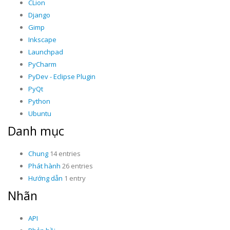
CLion
Django
Gimp
Inkscape
Launchpad
PyCharm
PyDev - Eclipse Plugin
PyQt
Python
Ubuntu
Danh mục
Chung
14 entries
Phát hành
26 entries
Hướng dẫn
1 entry
Nhãn
API