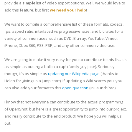
provide a
simple
list of video export options. Well, we would love to
add this feature, but first
we need your help
!
We want to compile a comprehensive list of these formats, codecs,
fps, aspect ratio, interlaced vs progressive, size, and bit rates for a
variety of common uses, such as DVD, Blu-ray, YouTube, Vimeo,
iPhone, Xbox 360, PS3, PSP, and any other common video use.
We are going to make it very easy for you to contribute to this list. It's
as simple as putting a ball in a cup! (family guy joke). Seriously
though, it's as simple as
updating our Wikipedia page
(thanks to
Helen for giving us a jump start). If updating a Wiki scares you, you
can also add your format to this
open question
(in LaunchPad).
I know that not everyone can contribute to the actual programming
of OpenShot, but here is a great opportunity to jump into our project,
and really contribute to the end product! We hope you will help us
out.