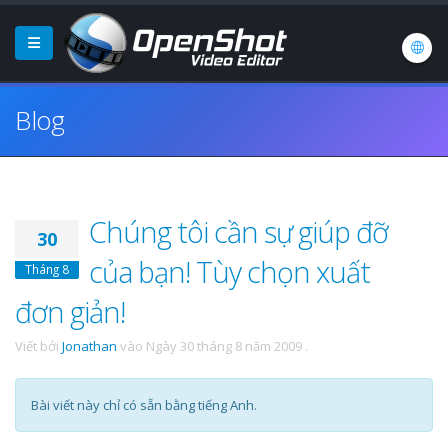
Blog
Chúng tôi cần sự giúp đỡ
30
của bạn! Tùy chọn xuất
Tháng 8
đơn giản!
Viết bởi
Jonathan
vào
Ngày 30 tháng 8 năm 2009
.
Bài viết này chỉ có sẵn bằng tiếng Anh.