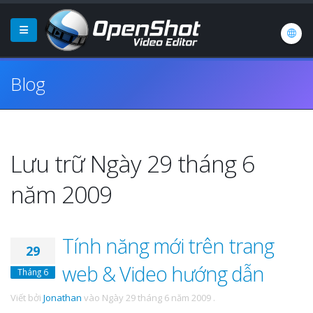
Blog
Lưu trữ Ngày 29 tháng 6
năm 2009
Tính năng mới trên trang
29
web & Video hướng dẫn
Tháng 6
Viết bởi
Jonathan
vào
Ngày 29 tháng 6 năm 2009
.