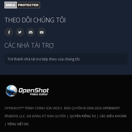
THEO DÕI CHÚNG TÔI
CÁC NHÀ TÀI TRỢ
Trở thành nhà tài trợ tiếp theo của chúng tôi.
OPENSHOT™ TRÌNH CHỈNH SỬA VIDEO. BẢN QUYỀN © 2008-2026
OPENSHOT
STUDIOS, LLC
. ĐÃ ĐĂNG KÝ BẢN QUYỀN |
QUYỀN RIÊNG TƯ
|
CÁC ĐIỀU KHOẢN
|
TIẾNG VIỆT (VI)