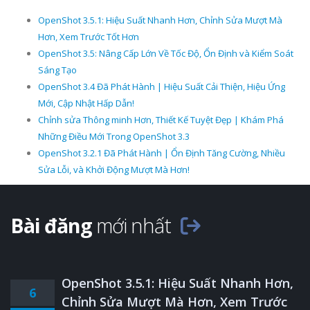
OpenShot 3.5.1: Hiệu Suất Nhanh Hơn, Chỉnh Sửa Mượt Mà
Hơn, Xem Trước Tốt Hơn
OpenShot 3.5: Nâng Cấp Lớn Về Tốc Độ, Ổn Định và Kiểm Soát
Sáng Tạo
OpenShot 3.4 Đã Phát Hành | Hiệu Suất Cải Thiện, Hiệu Ứng
Mới, Cập Nhật Hấp Dẫn!
Chỉnh sửa Thông minh Hơn, Thiết Kế Tuyệt Đẹp | Khám Phá
Những Điều Mới Trong OpenShot 3.3
OpenShot 3.2.1 Đã Phát Hành | Ổn Định Tăng Cường, Nhiều
Sửa Lỗi, và Khởi Động Mượt Mà Hơn!
Bài đăng
mới nhất
OpenShot 3.5.1: Hiệu Suất Nhanh Hơn,
6
Chỉnh Sửa Mượt Mà Hơn, Xem Trước