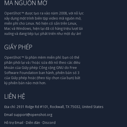
MÃ NGUỒN MỞ
OpenShot ™ được tạo ra vào năm 2008, với nỗ lực
xây dựng một trình biên tập video mã nguồn mở,
miễn phí cho Linux. Nó hiện có sẵn trên Linux,
Mac và Windows, hiện tại đã có hàng triệu lượt tải
xuống và đang tiếp tục phát triển như một dự án!
GIẤY PHÉP
OpenShot ™ là phần mềm miễn phí: bạn có thể
phân phối lại và / hoặc sửa đổi nó theo các điều
khoản của Giấy phép Công cộng GNU do Free
Software Foundation ban hành, phiên bản số 3
của Giấy phép hoặc (theo tùy chọn của bạn) bất
kỳ phiên bản nào mới hơn.
LIÊN HỆ
Địa chỉ:
2931 Ridge Rd #101, Rockwall, TX 75032, United States
Email
support@openshot.org
Hỗ trợ
Email
·
Diễn đàn
·
Discord