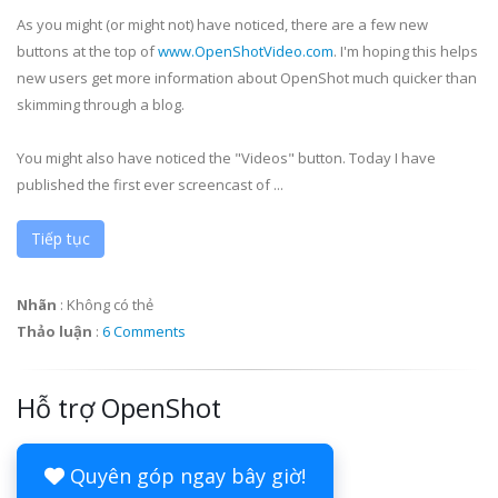
As you might (or might not) have noticed, there are a few new
buttons at the top of
www.OpenShotVideo.com
. I'm hoping this helps
new users get more information about OpenShot much quicker than
skimming through a blog.
You might also have noticed the "Videos" button. Today I have
published the first ever screencast of ...
Tiếp tục
Nhãn
:
Không có thẻ
Thảo luận
:
6 Comments
Hỗ trợ OpenShot
Quyên góp ngay bây giờ!