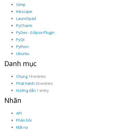
Gimp
Inkscape
Launchpad
PyCharm
PyDev - Eclipse Plugin
PyQt
Python
Ubuntu
Danh mục
Chung
14 entries
Phát hành
26 entries
Hướng dẫn
1 entry
Nhãn
API
Phản hồi
Mặt nạ