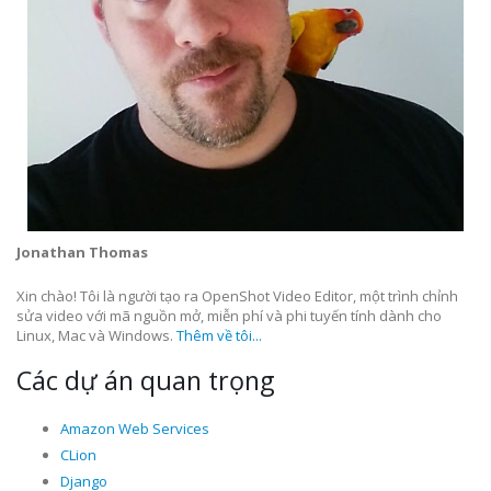
Jonathan Thomas
Xin chào! Tôi là người tạo ra OpenShot Video Editor, một trình chỉnh
sửa video với mã nguồn mở, miễn phí và phi tuyến tính dành cho
Linux, Mac và Windows.
Thêm về tôi...
Các dự án quan trọng
Amazon Web Services
CLion
Django