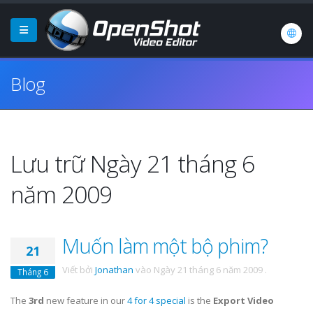
Blog
Lưu trữ Ngày 21 tháng 6
năm 2009
Muốn làm một bộ phim?
21
Viết bởi
Jonathan
vào
Ngày 21 tháng 6 năm 2009
.
Tháng 6
The
3rd
new feature in our
4 for 4 special
is the
Export Video