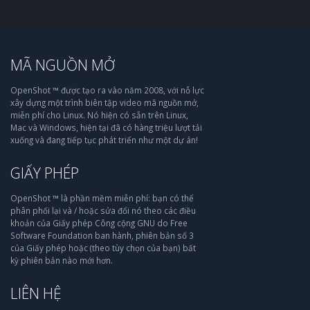
MÃ NGUỒN MỞ
OpenShot ™ được tạo ra vào năm 2008, với nỗ lực
xây dựng một trình biên tập video mã nguồn mở,
miễn phí cho Linux. Nó hiện có sẵn trên Linux,
Mac và Windows, hiện tại đã có hàng triệu lượt tải
xuống và đang tiếp tục phát triển như một dự án!
GIẤY PHÉP
OpenShot ™ là phần mềm miễn phí: bạn có thể
phân phối lại và / hoặc sửa đổi nó theo các điều
khoản của Giấy phép Công cộng GNU do Free
Software Foundation ban hành, phiên bản số 3
của Giấy phép hoặc (theo tùy chọn của bạn) bất
kỳ phiên bản nào mới hơn.
LIÊN HỆ