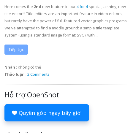
Here comes the
2nd
new feature in our
4 for 4
special, a shiny, new
title editor!!! Title editors are an important feature in video editors,
but rarely have the power of full-featured vector graphics programs.
We've attempted to find a middle ground: a simple title template
system (using a standard image format: SVG), with ...
Tiếp tục
Nhãn
:
Không có thẻ
Thảo luận
:
2 Comments
Hỗ trợ OpenShot
Quyên góp ngay bây giờ!