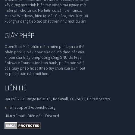
xây dựng một trình biên tập video mã nguồn mở,
miễn phí cho Linux. Nó hiện có sẵn trên Linux,
Mac và Windows, hiện tại đã có hàng triệu lượt tải
xuống và đang tiếp tục phát triển như một dự án!
GIẤY PHÉP
OpenShot ™ là phần mềm miễn phí: bạn có thể
phân phối lại và / hoặc sửa đổi nó theo các điều
khoản của Giấy phép Công cộng GNU do Free
Software Foundation ban hành, phiên bản số 3
của Giấy phép hoặc (theo tùy chọn của bạn) bất
kỳ phiên bản nào mới hơn.
LIÊN HỆ
Địa chỉ:
2931 Ridge Rd #101, Rockwall, TX 75032, United States
Email
support@openshot.org
Hỗ trợ
Email
·
Diễn đàn
·
Discord