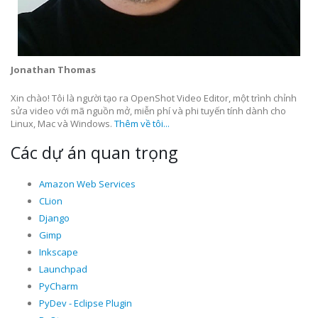
Jonathan Thomas
Xin chào! Tôi là người tạo ra OpenShot Video Editor, một trình chỉnh
sửa video với mã nguồn mở, miễn phí và phi tuyến tính dành cho
Linux, Mac và Windows.
Thêm về tôi...
Các dự án quan trọng
Amazon Web Services
CLion
Django
Gimp
Inkscape
Launchpad
PyCharm
PyDev - Eclipse Plugin