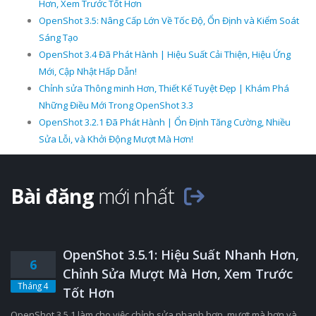
Hơn, Xem Trước Tốt Hơn
OpenShot 3.5: Nâng Cấp Lớn Về Tốc Độ, Ổn Định và Kiểm Soát
Sáng Tạo
OpenShot 3.4 Đã Phát Hành | Hiệu Suất Cải Thiện, Hiệu Ứng
Mới, Cập Nhật Hấp Dẫn!
Chỉnh sửa Thông minh Hơn, Thiết Kế Tuyệt Đẹp | Khám Phá
Những Điều Mới Trong OpenShot 3.3
OpenShot 3.2.1 Đã Phát Hành | Ổn Định Tăng Cường, Nhiều
Sửa Lỗi, và Khởi Động Mượt Mà Hơn!
Bài đăng
mới nhất
OpenShot 3.5.1: Hiệu Suất Nhanh Hơn,
6
Chỉnh Sửa Mượt Mà Hơn, Xem Trước
Tháng 4
Tốt Hơn
OpenShot 3.5.1 làm cho việc chỉnh sửa nhanh hơn, mượt mà hơn và