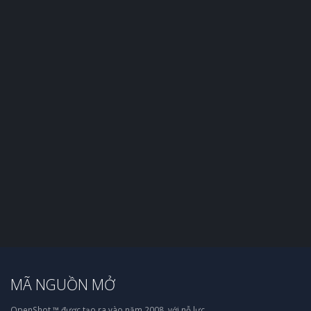
MÃ NGUỒN MỞ
OpenShot ™ được tạo ra vào năm 2008, với nỗ lực