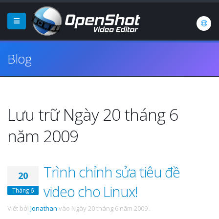
Blog
Lưu trữ Ngày 20 tháng 6
năm 2009
Trình chỉnh sửa tiêu đề
20
video cho Linux!
Tháng 6
Viết bởi
Jonathan
vào
Ngày 20 tháng 6 năm 2009
.