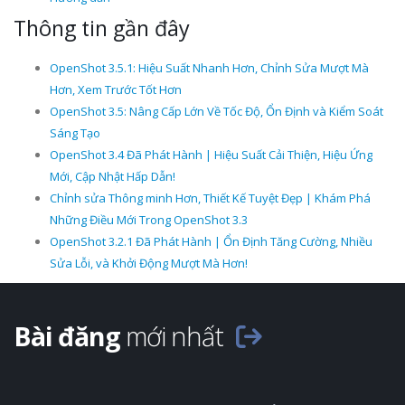
Thông tin gần đây
OpenShot 3.5.1: Hiệu Suất Nhanh Hơn, Chỉnh Sửa Mượt Mà
Hơn, Xem Trước Tốt Hơn
OpenShot 3.5: Nâng Cấp Lớn Về Tốc Độ, Ổn Định và Kiểm Soát
Sáng Tạo
OpenShot 3.4 Đã Phát Hành | Hiệu Suất Cải Thiện, Hiệu Ứng
Mới, Cập Nhật Hấp Dẫn!
Chỉnh sửa Thông minh Hơn, Thiết Kế Tuyệt Đẹp | Khám Phá
Những Điều Mới Trong OpenShot 3.3
OpenShot 3.2.1 Đã Phát Hành | Ổn Định Tăng Cường, Nhiều
Sửa Lỗi, và Khởi Động Mượt Mà Hơn!
Bài đăng
mới nhất