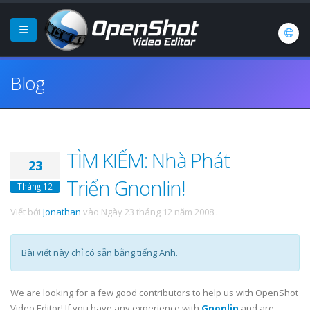
Blog
TÌM KIẾM: Nhà Phát
23
Triển Gnonlin!
Tháng 12
Viết bởi
Jonathan
vào
Ngày 23 tháng 12 năm 2008
.
Bài viết này chỉ có sẵn bằng tiếng Anh.
We are looking for a few good contributors to help us with OpenShot
Video Editor! If you have any experience with
Gnonlin
and are