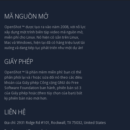
MÃ NGUỒN MỞ
OpenShot ™ được tạo ra vào năm 2008, với nỗ lực
xây dựng một trình biên tập video mã nguồn mở,
miễn phí cho Linux. Nó hiện có sẵn trên Linux,
Mac và Windows, hiện tại đã có hàng triệu lượt tải
xuống và đang tiếp tục phát triển như một dự án!
GIẤY PHÉP
OpenShot ™ là phần mềm miễn phí: bạn có thể
phân phối lại và / hoặc sửa đổi nó theo các điều
khoản của Giấy phép Công cộng GNU do Free
Software Foundation ban hành, phiên bản số 3
của Giấy phép hoặc (theo tùy chọn của bạn) bất
kỳ phiên bản nào mới hơn.
LIÊN HỆ
Địa chỉ:
2931 Ridge Rd #101, Rockwall, TX 75032, United States