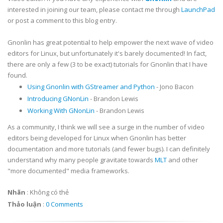
interested in joining our team, please contact me through
LaunchPad
or post a comment to this blog entry.
Gnonlin has great potential to help empower the next wave of video
editors for Linux, but unfortunately it's barely documented! In fact,
there are only a few (3 to be exact) tutorials for Gnonlin that I have
found.
Using Gnonlin with GStreamer and Python
- Jono Bacon
Introducing GNonLin
- Brandon Lewis
Working With GNonLin
- Brandon Lewis
As a community, I think we will see a surge in the number of video
editors being developed for Linux when Gnonlin has better
documentation and more tutorials (and fewer bugs). I can definitely
understand why many people gravitate towards
MLT
and other
"more documented" media frameworks.
Nhãn
:
Không có thẻ
Thảo luận
:
0 Comments