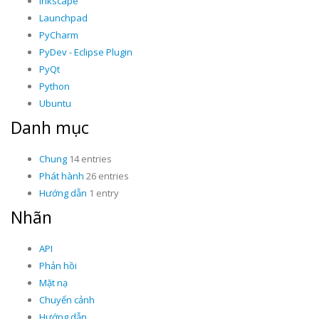
Inkscape
Launchpad
PyCharm
PyDev - Eclipse Plugin
PyQt
Python
Ubuntu
Danh mục
Chung
14 entries
Phát hành
26 entries
Hướng dẫn
1 entry
Nhãn
API
Phản hồi
Mặt nạ
Chuyển cảnh
Hướng dẫn