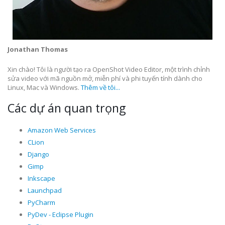
Jonathan Thomas
Xin chào! Tôi là người tạo ra OpenShot Video Editor, một trình chỉnh
sửa video với mã nguồn mở, miễn phí và phi tuyến tính dành cho
Linux, Mac và Windows.
Thêm về tôi...
Các dự án quan trọng
Amazon Web Services
CLion
Django
Gimp
Inkscape
Launchpad
PyCharm
PyDev - Eclipse Plugin