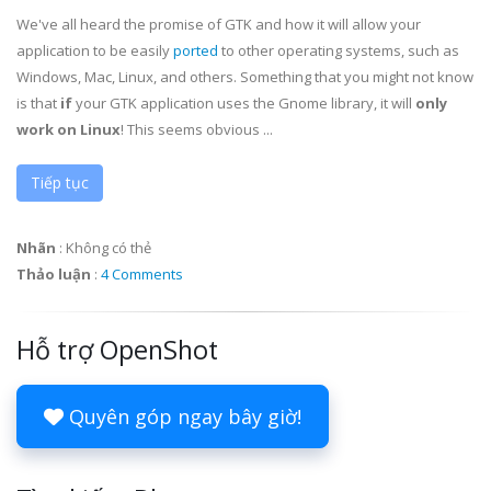
We've all heard the promise of GTK and how it will allow your
application to be easily
ported
to other operating systems, such as
Windows, Mac, Linux, and others. Something that you might not know
is that
if
your GTK application uses the Gnome library, it will
only
work on Linux
! This seems obvious ...
Tiếp tục
Nhãn
:
Không có thẻ
Thảo luận
:
4 Comments
Hỗ trợ OpenShot
Quyên góp ngay bây giờ!