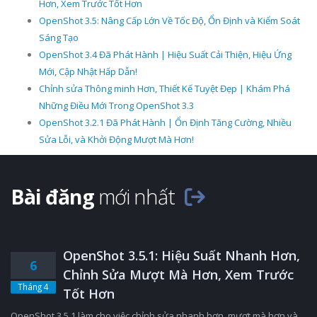
Hơn, Xem Trước Tốt Hơn
OpenShot 3.5: Nâng Cấp Lớn Về Tốc Độ, Ổn Định và Kiểm Soát
Sáng Tạo
OpenShot 3.4 Đã Phát Hành | Hiệu Suất Cải Thiện, Hiệu Ứng
Mới, Cập Nhật Hấp Dẫn!
Chỉnh sửa Thông minh Hơn, Thiết Kế Tuyệt Đẹp | Khám Phá
Những Điều Mới Trong OpenShot 3.3
OpenShot 3.2.1 Đã Phát Hành | Ổn Định Tăng Cường, Nhiều
Sửa Lỗi, và Khởi Động Mượt Mà Hơn!
Bài đăng
mới nhất
OpenShot 3.5.1: Hiệu Suất Nhanh Hơn,
6
Chỉnh Sửa Mượt Mà Hơn, Xem Trước
Tháng 4
Tốt Hơn
OpenShot 3.5.1 làm cho việc chỉnh sửa nhanh hơn, mượt mà hơn và