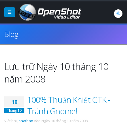
Blog
Lưu trữ Ngày 10 tháng 10
năm 2008
100% Thuần Khiết GTK -
10
Tránh Gnome!
Tháng 10
Viết bởi
Jonathan
vào
Ngày 10 tháng 10 năm 2008
.