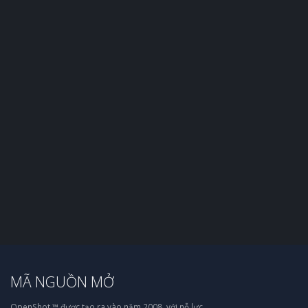
MÃ NGUỒN MỞ
OpenShot ™ được tạo ra vào năm 2008, với nỗ lực