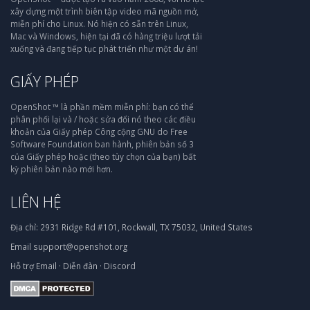
xây dựng một trình biên tập video mã nguồn mở,
miễn phí cho Linux. Nó hiện có sẵn trên Linux,
Mac và Windows, hiện tại đã có hàng triệu lượt tải
xuống và đang tiếp tục phát triển như một dự án!
GIẤY PHÉP
OpenShot ™ là phần mềm miễn phí: bạn có thể
phân phối lại và / hoặc sửa đổi nó theo các điều
khoản của Giấy phép Công cộng GNU do Free
Software Foundation ban hành, phiên bản số 3
của Giấy phép hoặc (theo tùy chọn của bạn) bất
kỳ phiên bản nào mới hơn.
LIÊN HỆ
Địa chỉ:
2931 Ridge Rd #101, Rockwall, TX 75032, United States
Email
support@openshot.org
Hỗ trợ
Email
·
Diễn đàn
·
Discord