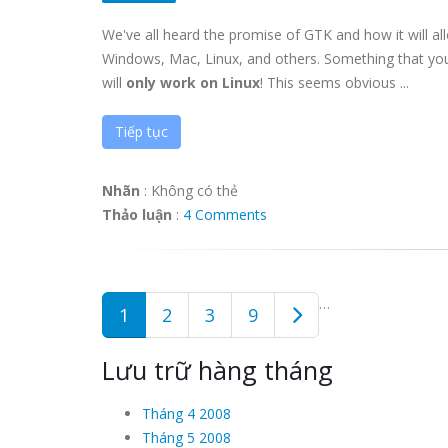
We've all heard the promise of GTK and how it will al
Windows, Mac, Linux, and others. Something that you
will
only work on Linux
! This seems obvious ...
Tiếp tục
Nhãn
:
Không có thẻ
Thảo luận
:
4 Comments
…
1
2
3
9
Lưu trữ hàng tháng
Tháng 4 2008
Tháng 5 2008