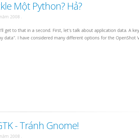
kle Một Python? Hả?
 năm 2008
.
get to that in a second. First, let's talk about application data. A key
y data". I have considered many different options for the OpenShot 
GTK - Tránh Gnome!
 năm 2008
.