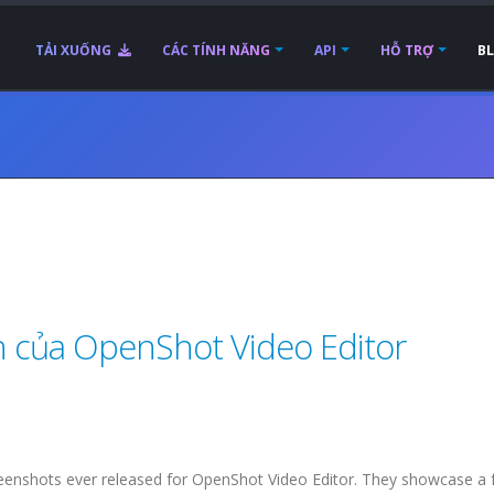
TẢI XUỐNG
CÁC TÍNH NĂNG
API
HỖ TRỢ
B
 của OpenShot Video Editor
screenshots ever released for OpenShot Video Editor. They showcase a 