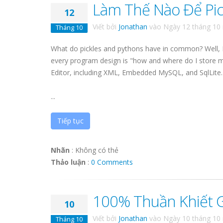
Làm Thế Nào Để Pic
12
Viết bởi
Jonathan
vào
Ngày 12 tháng 10
Tháng 10
What do pickles and pythons have in common? Well, I'll 
every program design is "how and where do I store m
Editor, including XML, Embedded MySQL, and SqlLite.
...
Tiếp tục
Nhãn
:
Không có thẻ
Thảo luận
:
0 Comments
100% Thuần Khiết 
10
Viết bởi
Jonathan
vào
Ngày 10 tháng 10
Tháng 10