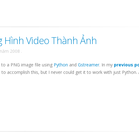
g Hình Video Thành Ảnh
 năm 2008
.
o to a PNG image file using
Python
and
Gstreamer
. In my
previous p
 accomplish this, but I never could get it to work with just Python. 