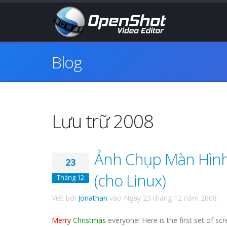
Blog
Lưu trữ 2008
Ảnh Chụp Màn Hình
23
(cho Linux)
Tháng 12
Viết bởi
Jonathan
vào
Ngày 23 tháng 12 năm 2008
.
Merry
Christmas
everyone! Here is the first set of 