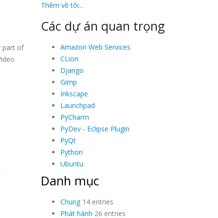
Thêm về tôi...
Các dự án quan trọng
Amazon Web Services
 part of
CLion
Video
Django
Gimp
Inkscape
Launchpad
PyCharm
PyDev - Eclipse Plugin
PyQt
Python
Ubuntu
Danh mục
Chung
14 entries
Phát hành
26 entries