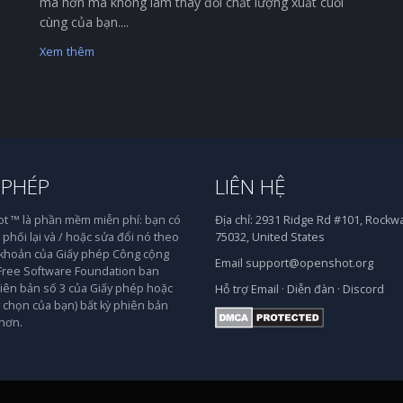
mà hơn mà không làm thay đổi chất lượng xuất cuối
cùng của bạn....
Xem thêm
 PHÉP
LIÊN HỆ
 ™ là phần mềm miễn phí: bạn có
Địa chỉ:
2931 Ridge Rd #101, Rockwal
phối lại và / hoặc sửa đổi nó theo
75032, United States
 khoản của Giấy phép Công cộng
Email
support@openshot.org
ree Software Foundation ban
iên bản số 3 của Giấy phép hoặc
Hỗ trợ
Email
·
Diễn đàn
·
Discord
y chọn của bạn) bất kỳ phiên bản
hơn.