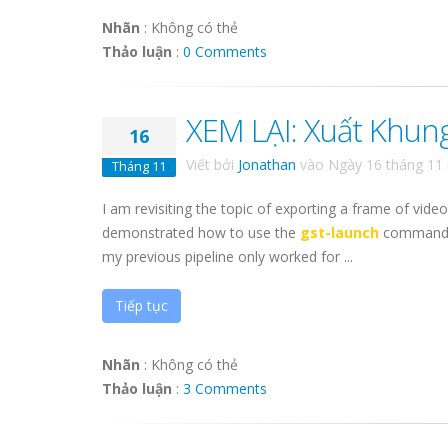
Nhãn
:
Không có thẻ
Thảo luận
:
0 Comments
XEM LẠI: Xuất Khun
16
Viết bởi
Jonathan
vào
Ngày 16 tháng 11
Tháng 11
I am revisiting the topic of exporting a frame of vide
demonstrated how to use the
gst-launch
command to
my previous pipeline only worked for ...
Tiếp tục
Nhãn
:
Không có thẻ
Thảo luận
:
3 Comments