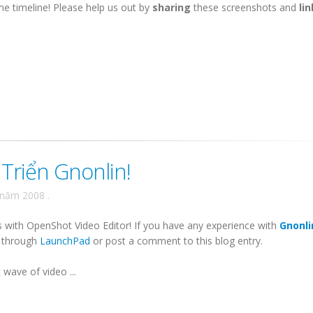
e timeline! Please help us out by
sharing
these screenshots and
li
Triển Gnonlin!
 năm 2008
.
s with OpenShot Video Editor! If you have any experience with
Gnonli
e through
LaunchPad
or post a comment to this blog entry.
wave of video ...