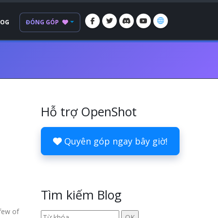
LOG
ĐÓNG GÓP
Hỗ trợ OpenShot
Quyên góp ngay bây giờ!
Tìm kiếm Blog
few of