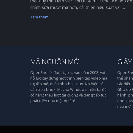
một quy trình làm việc Tối Ưu Xem Trước tích hợp để
chỉnh sửa mượt mà hơn, cải thiện hiệu suất và......
Xem thêm
MÃ NGUỒN MỞ
GIẤY
OpenShot ™ được tạo ra vào năm 2008, với
OpenShot
nỗ lực xây dựng một trình biên tập video mã
thể phân 
nguồn mở, miễn phí cho Linux. Nó hiện có
các điều
sẵn trên Linux, Mac và Windows, hiện tại đã
GNU do F
có hàng triệu lượt tải xuống và đang tiếp tục
hành, ph
phát triển như một dự án!
(theo tù
nào mới 