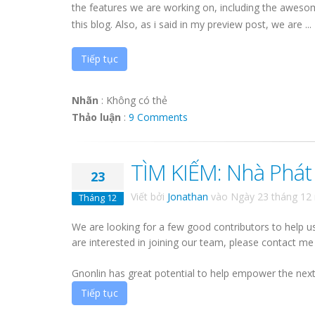
the features we are working on, including the awesom
this blog. Also, as i said in my preview post, we are ...
Tiếp tục
Nhãn
:
Không có thẻ
Thảo luận
:
9 Comments
TÌM KIẾM: Nhà Phát 
23
Viết bởi
Jonathan
vào
Ngày 23 tháng 12
Tháng 12
We are looking for a few good contributors to help u
are interested in joining our team, please contact m
Gnonlin has great potential to help empower the next 
Tiếp tục