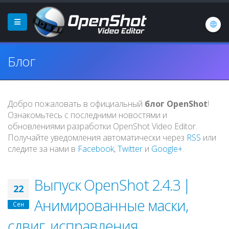
Блог
Добро пожаловать в официальный
блог OpenShot
!
Ознакомьтесь с последними новостями и
обновлениями разработки OpenShot Video Editor.
Получайте уведомления автоматически через
RSS
или
следите за нами в
Facebook
,
Twitter
и
Google+
.
Выпуск OpenShot 2.4.3 |
22
Анимированные маски,
Сен
сдвиг, исправления