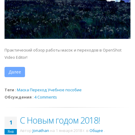
Практический обзор работы масок и переходов в OpenShot
Video Editor!
Далее
Теги
:
Маска
Переход
Учебное пособие
Обсуждения
:
4 Comments
С Новым годом 2018!
1
Автор
Jonathan
на
1 января 2018 г.
в
Общее
.
Янв