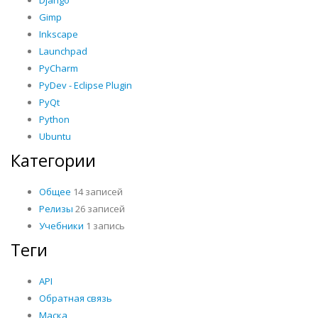
Django
Gimp
Inkscape
Launchpad
PyCharm
PyDev - Eclipse Plugin
PyQt
Python
Ubuntu
Категории
Общее
14 записей
Релизы
26 записей
Учебники
1 запись
Теги
API
Обратная связь
Маска