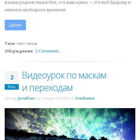
вашем родном языке! Все, что вам нужно — это веб-браузер и
немного свободного времени!
Далее
Теги
:
Нет тегов
Обсуждения
:
2 Comments
Видеоурок по маскам
2
и переходам
Мар
Автор
Jonathan
на
2 марта 2018 г.
в
Учебники
.