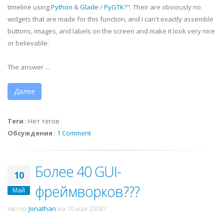
timeline using
Python
&
Glade
/
PyGTK
?". Their are obviously no
widgets that are made for this function, and I can't exactly assemble
buttons, images, and labels on the screen and make it look very nice
or believable.
The answer ...
Далее
Теги
:
Нет тегов
Обсуждения
:
1 Comment
Более 40 GUI-
10
фреймворков???
Май
Автор
Jonathan
на
10 мая 2008 г.
.