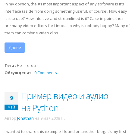
In my opinion, the #1 most important aspect of any software is it's
interface (aside from doing something useful, of course). How easy
is it to use? How intuitive and streamlined is it? Case in point, their
are many video editors for Linux... so why is nobody happy? Many of
them can combine video clips ...
Далее
Теги
:
Нет тегов
Обсуждения
:
0 Comments
Пример видео и аудио
9
на Python
Май
Автор
Jonathan
на
9 мая 2008 г.
.
I wanted to share this example I found on another blog. It's my first