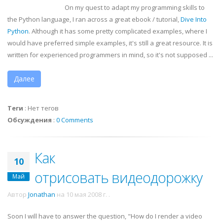
On my quest to adapt my programming skills to
the Python language, I ran across a great
ebook
/ tutorial,
Dive Into
Python
. Although it has some pretty complicated examples, where I
would have preferred simple examples, it's still a great resource. It is
written for experienced programmers in mind, so it's not supposed ...
Далее
Теги
:
Нет тегов
Обсуждения
:
0 Comments
Как
10
отрисовать видеодорожку
Май
Автор
Jonathan
на
10 мая 2008 г.
.
Soon I will have to answer the question, "How do I render a video