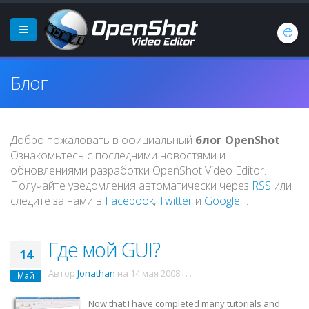
Блог
Добро пожаловать в официальный
блог OpenShot
!
Ознакомьтесь с последними новостями и
обновлениями разработки OpenShot Video Editor.
Получайте уведомления автоматически через
RSS
или
следите за нами в
Facebook
,
Twitter
и
Google+
.
Где мой GUI?
14
Автор
Jonathan
на
14 мая 2008 г.
.
Май
Now that I have completed many tutorials and