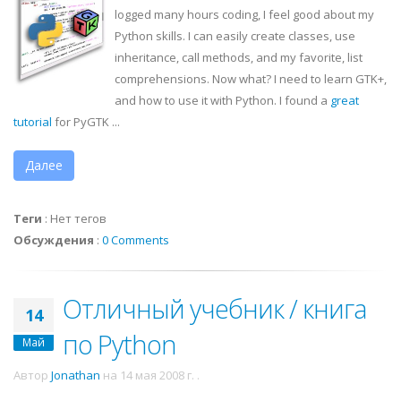
logged many hours coding, I feel good about my
Python skills. I can easily create classes, use
inheritance, call methods, and my favorite, list
comprehensions. Now what? I need to learn
GTK
+,
and how to use it with Python. I found a
great
tutorial
for
PyGTK
...
Далее
Теги
:
Нет тегов
Обсуждения
:
0 Comments
Отличный учебник / книга
14
по Python
Май
Автор
Jonathan
на
14 мая 2008 г.
.