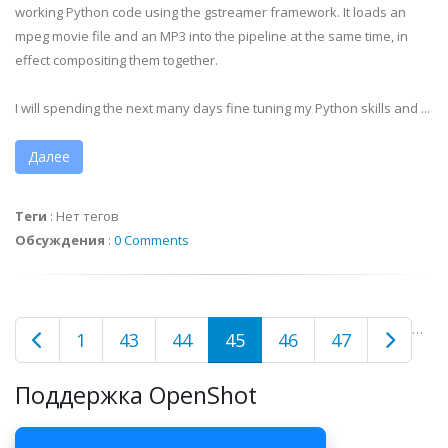
working Python code using the gstreamer framework. It loads an
mpeg movie file and an MP3 into the pipeline at the same time, in
effect compositing them together.
I will spending the next many days fine tuning my Python skills and ...
Далее
Теги
:
Нет тегов
Обсуждения
:
0 Comments
…
1
43
44
45
46
47
Поддержка OpenShot