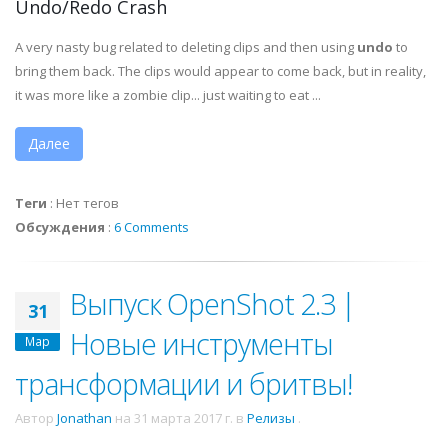
Undo/Redo Crash
A very nasty bug related to deleting clips and then using
undo
to
bring them back. The clips would appear to come back, but in reality,
it was more like a zombie clip... just waiting to eat ...
Далее
Теги
:
Нет тегов
Обсуждения
:
6 Comments
Выпуск OpenShot 2.3 |
31
Новые инструменты
Мар
трансформации и бритвы!
Автор
Jonathan
на
31 марта 2017 г.
в
Релизы
.