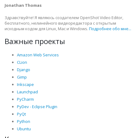
Jonathan Thomas
Здравствуйте! Я являюсь создателем OpenShot Video Editor,
бесплатного, нелинейного видеоредактора с открытым
исходным кодом для Linux, Mac и Windows.
Подробнее обо мне...
Важные проекты
Amazon Web Services
CLion
Django
Gimp
Inkscape
Launchpad
PyCharm
PyDev - Eclipse Plugin
PyQt
Python
Ubuntu