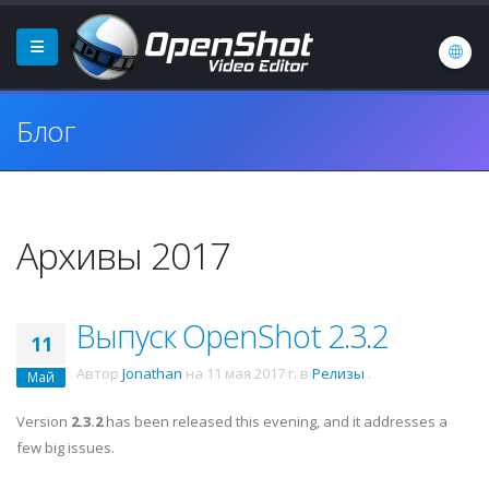
Блог
Архивы 2017
Выпуск OpenShot 2.3.2
11
Автор
Jonathan
на
11 мая 2017 г.
в
Релизы
.
Май
Version
2.3.2
has been released this evening, and it addresses a
few big issues.