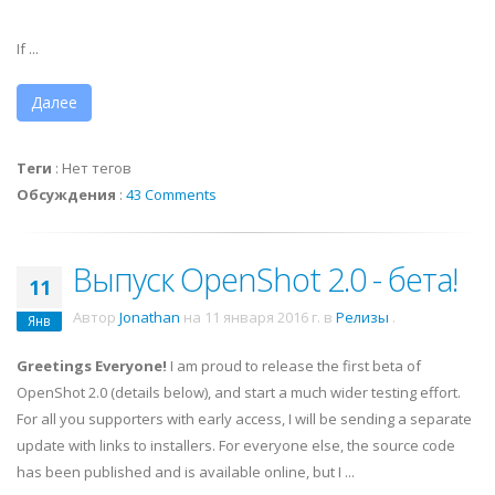
If ...
Далее
Теги
:
Нет тегов
Обсуждения
:
43 Comments
Выпуск OpenShot 2.0 - бета!
11
Автор
Jonathan
на
11 января 2016 г.
в
Релизы
.
Янв
Greetings Everyone!
I am proud to release the first beta of
OpenShot 2.0 (details below), and start a much wider testing effort.
For all you supporters with early access, I will be sending a separate
update with links to installers. For everyone else, the source code
has been published and is available online, but I ...