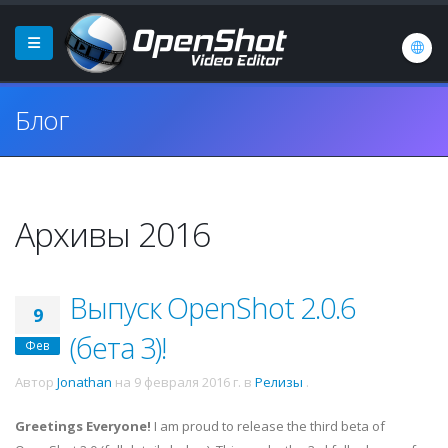
Блог
Архивы 2016
Выпуск OpenShot 2.0.6
9
(бета 3)!
Фев
Автор
Jonathan
на
9 февраля 2016 г.
в
Релизы
.
Greetings Everyone!
I am proud to release the third beta of