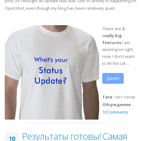
post, so I thought an update was due. Lots of activity is happening on
OpenShot
, even though my blog has been relatively quiet.
There are
2
really big
features
I am
working on right
now. I don't want
to let the cat ...
Далее
Теги
:
Нет тегов
Обсуждения
:
10 Comments
Результаты готовы! Самая
10