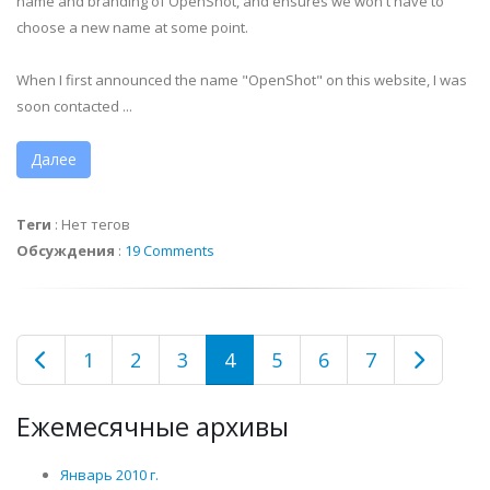
name and branding of OpenShot, and ensures we won't have to
choose a new name at some point.
When I first announced the name "OpenShot" on this website, I was
soon contacted ...
Далее
Теги
:
Нет тегов
Обсуждения
:
19 Comments
1
2
3
4
5
6
7
Ежемесячные архивы
Январь 2010 г.