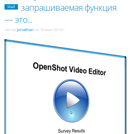
запрашиваемая функция
Май
— это...
Автор
Jonathan
на
10 мая 2010 г.
.