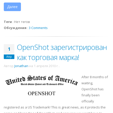
Далее
Теги
:
Нет тегов
Обсуждения
:
3 Comments
OpenShot зарегистрирован
1
как торговая марка!
Апр
Автор
Jonathan
на
1 апреля 2010 г.
.
After 8 months of
waiting,
OpenShot has
finally been
officially
registered as a US Trademark! This is great news, as it protects the