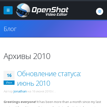
Блог
Архивы 2010
Обновление статуса:
16
июнь 2010
Июн
Автор
Jonathan
на
16 июня 2010 г.
.
Greetings everyone!
It has been more than a month since my last