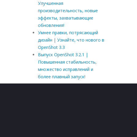
Улучшенная
производительность, новые
эффекты, захватывающие
обновления!
Умнее правки, потрясающий
дизайн | Узнайте, что нового в
OpenShot 3.3
Выпуск OpenShot 3.2.1 |
Повышенная стабильность,
множество исправлений и
более плавный запуск!