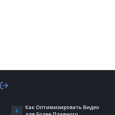
Как Оптимизировать Видео
6
для Более Плавного