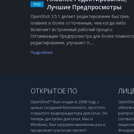
Апр
Лучшие Предпросмотры
OpenShot 3.5.1 делает редактирование быстрее,
плавнее и более отточенным, чем когда-либо.
Включает встроенный рабочий процесс
Оптимизации Предпросмотра для более плавног
редактирования, улучшает п......
Подробнее
ОТКРЫТОЕ ПО
ЛИЦ
OpenShot™ был создан в 2008 году, с
OpenSho
целью создания бесплатного, простого,
обеспеч
открытого видеоредактора для Linux. Он
распрос
теперь доступен для Linux, Mac и
соответ
Windows, был загружен миллионы раз и
лицензи
продолжает расти как проект!
Фондом 