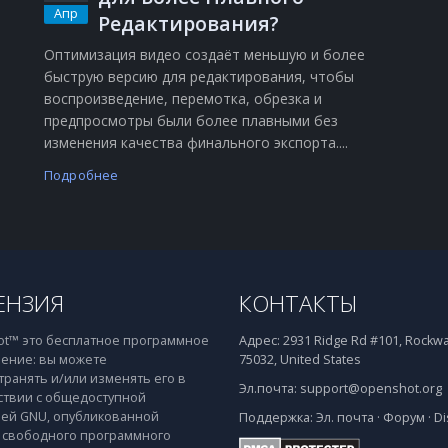
Апр
Редактирования?
Оптимизация видео создаёт меньшую и более
быструю версию для редактирования, чтобы
воспроизведение, перемотка, обрезка и
о
предпросмотры были более плавными без
изменения качества финального экспорта....
Подробнее
ЕНЗИЯ
КОНТАКТЫ
t™ это бесплатное программное
Адрес:
2931 Ridge Rd #101, Rockwal
ение: вы можете
75032, United States
транять и/или изменять его в
Эл.почта:
support@openshot.org
ствии с общедоступной
ей GNU, опубликованной
Поддержка:
Эл. почта
·
Форум
·
Di
свободного программного