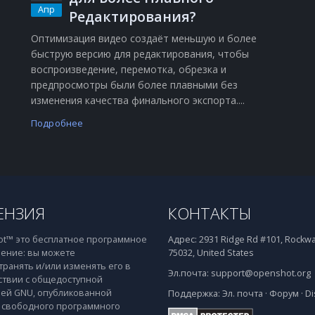
Апр
Редактирования?
Оптимизация видео создаёт меньшую и более
быструю версию для редактирования, чтобы
воспроизведение, перемотка, обрезка и
о
предпросмотры были более плавными без
изменения качества финального экспорта....
Подробнее
ЕНЗИЯ
КОНТАКТЫ
t™ это бесплатное программное
Адрес:
2931 Ridge Rd #101, Rockwal
ение: вы можете
75032, United States
транять и/или изменять его в
Эл.почта:
support@openshot.org
ствии с общедоступной
ей GNU, опубликованной
Поддержка:
Эл. почта
·
Форум
·
Di
свободного программного