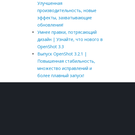
Улучшенная
производительность, новые
эффекты, захватывающие
обновления!
Умнее правки, потрясающий
дизайн | Узнайте, что нового в
OpenShot 3.3
Выпуск OpenShot 3.2.1 |
Повышенная стабильность,
множество исправлений и
более плавный запуск!