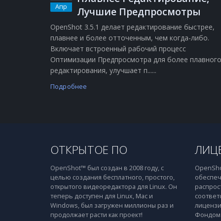
Апр
Лучшие Предпросмотры
OpenShot 3.5.1 делает редактирование быстрее,
плавнее и более отточенным, чем когда-либо.
Включает встроенный рабочий процесс
Оптимизации Предпросмотра для более плавног
редактирования, улучшает п......
Подробнее
ОТКРЫТОЕ ПО
ЛИЦ
OpenShot™ был создан в 2008 году, с
OpenSho
целью создания бесплатного, простого,
обеспеч
открытого видеоредактора для Linux. Он
распрос
теперь доступен для Linux, Mac и
соответ
Windows, был загружен миллионы раз и
лицензи
продолжает расти как проект!
Фондом 