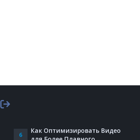
Как Оптимизировать Видео
6
для Более Плавного