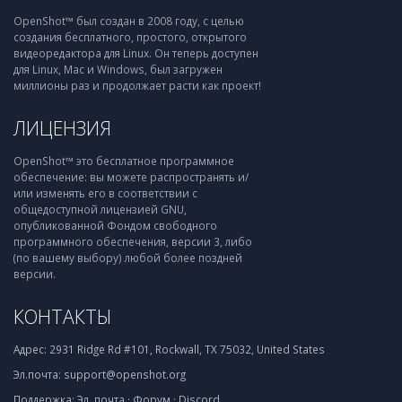
OpenShot™ был создан в 2008 году, с целью
создания бесплатного, простого, открытого
видеоредактора для Linux. Он теперь доступен
для Linux, Mac и Windows, был загружен
миллионы раз и продолжает расти как проект!
ЛИЦЕНЗИЯ
OpenShot™ это бесплатное программное
обеспечение: вы можете распространять и/
или изменять его в соответствии с
общедоступной лицензией GNU,
опубликованной Фондом свободного
программного обеспечения, версии 3, либо
(по вашему выбору) любой более поздней
версии.
КОНТАКТЫ
Адрес:
2931 Ridge Rd #101, Rockwall, TX 75032, United States
Эл.почта:
support@openshot.org
Поддержка:
Эл. почта
·
Форум
·
Discord