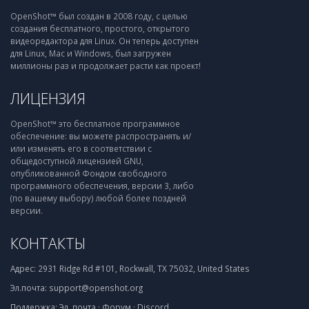
OpenShot™ был создан в 2008 году, с целью
создания бесплатного, простого, открытого
видеоредактора для Linux. Он теперь доступен
для Linux, Mac и Windows, был загружен
миллионы раз и продолжает расти как проект!
ЛИЦЕНЗИЯ
OpenShot™ это бесплатное программное
обеспечение: вы можете распространять и/
или изменять его в соответствии с
общедоступной лицензией GNU,
опубликованной Фондом свободного
программного обеспечения, версии 3, либо
(по вашему выбору) любой более поздней
версии.
КОНТАКТЫ
Адрес:
2931 Ridge Rd #101, Rockwall, TX 75032, United States
Эл.почта:
support@openshot.org
Поддержка:
Эл. почта
·
Форум
·
Discord