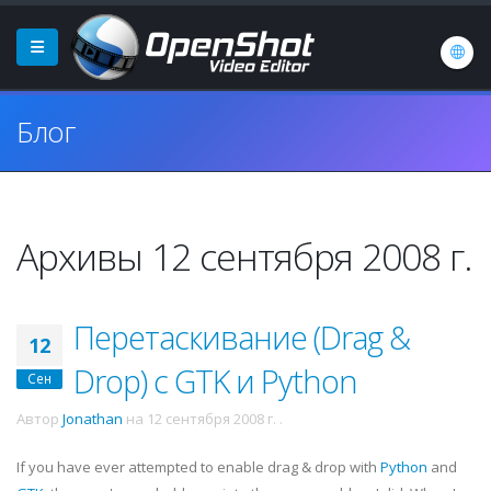
Блог
Архивы 12 сентября 2008 г.
Перетаскивание (Drag &
12
Drop) с GTK и Python
Сен
Автор
Jonathan
на
12 сентября 2008 г.
.
If you have ever attempted to enable drag & drop with
Python
and