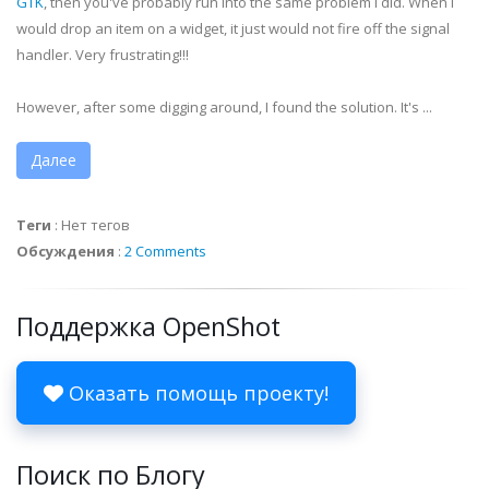
GTK
, then you've probably run into the same problem I did. When I
would drop an item on a widget, it just would not fire off the signal
handler. Very frustrating!!!
However, after some digging around, I found the solution. It's ...
Далее
Теги
:
Нет тегов
Обсуждения
:
2 Comments
Поддержка OpenShot
Оказать помощь проекту!
Поиск по Блогу