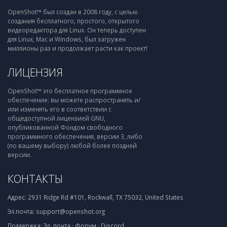
OpenShot™ был создан в 2008 году, с целью
создания бесплатного, простого, открытого
видеоредактора для Linux. Он теперь доступен
для Linux, Mac и Windows, был загружен
миллионы раз и продолжает расти как проект!
ЛИЦЕНЗИЯ
OpenShot™ это бесплатное программное
обеспечение: вы можете распространять и/
или изменять его в соответствии с
общедоступной лицензией GNU,
опубликованной Фондом свободного
программного обеспечения, версии 3, либо
(по вашему выбору) любой более поздней
версии.
КОНТАКТЫ
Адрес:
2931 Ridge Rd #101, Rockwall, TX 75032, United States
Эл.почта:
support@openshot.org
Поддержка:
Эл. почта
·
Форум
·
Discord